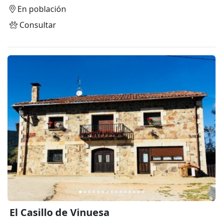
En población
Consultar
Anterior
Siguie
El Casillo de Vinuesa