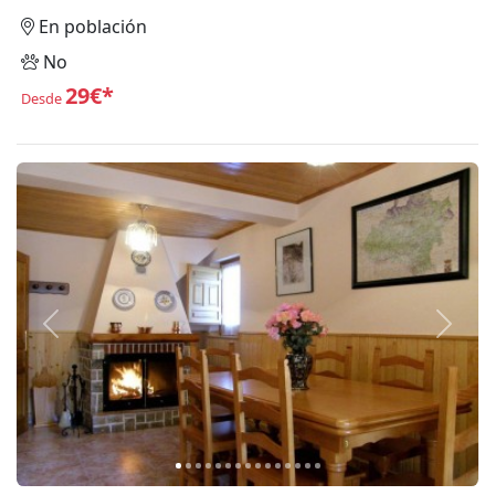
En población
No
29€*
Desde
Anterior
Siguie