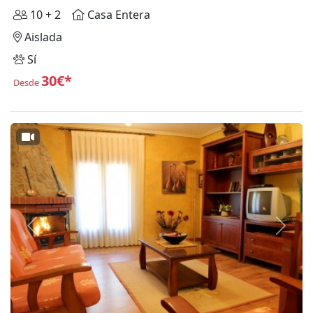
10 + 2
Casa Entera
Aislada
Sí
30€*
Desde
Anterior
Siguie