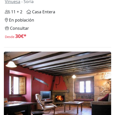
Vinuesa
- Soria
11 + 2
Casa Entera
En población
Consultar
30€*
Desde
Anterior
Siguie