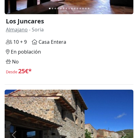
Los Juncares
Almajano
- Soria
10 + 9
Casa Entera
En población
No
25€*
Desde