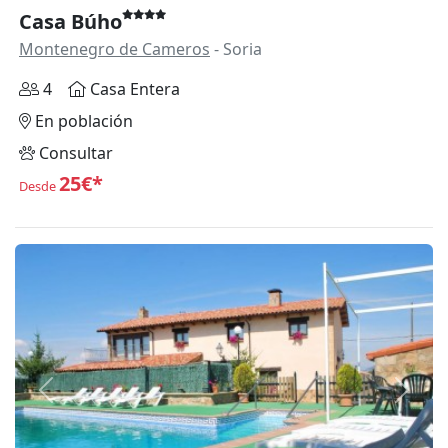
Casa Búho
Montenegro de Cameros
- Soria
4
Casa Entera
En población
Consultar
25€*
Desde
Anterior
Siguie