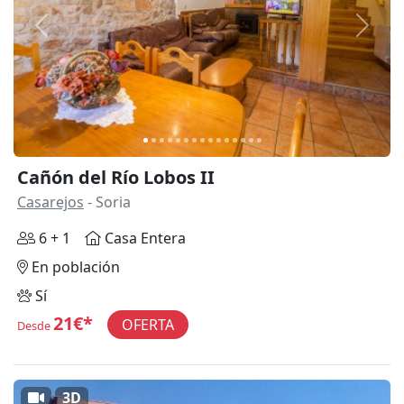
Anterior
Siguie
Cañón del Río Lobos II
Casarejos
- Soria
6 + 1
Casa Entera
En población
Sí
21€*
OFERTA
Desde
3D