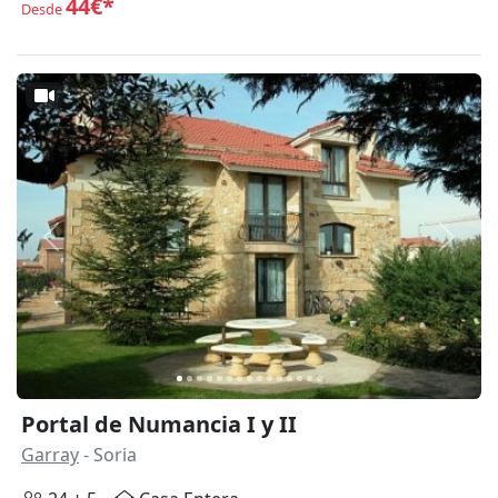
44€*
Desde
Anterior
Siguie
Portal de Numancia I y II
Garray
- Soria