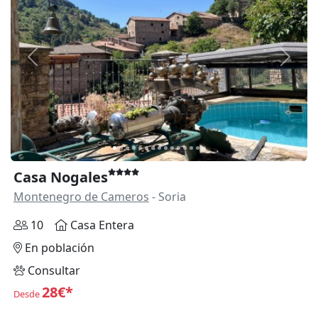
Anterior
Siguie
Casa Nogales
Montenegro de Cameros
- Soria
10
Casa Entera
En población
Consultar
28€*
Desde