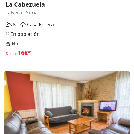
La Cabezuela
Talveila
- Soria
8
Casa Entera
En población
No
16€*
Desde
Anterior
Siguie