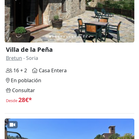
Anterior
Siguie
Villa de la Peña
Bretun
- Soria
16 + 2
Casa Entera
En población
Consultar
28€*
Desde