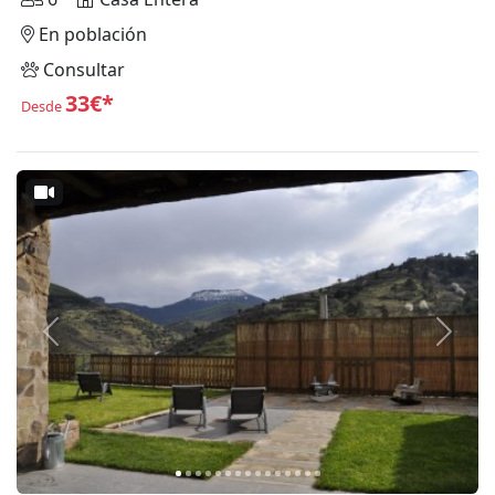
En población
Consultar
33€*
Desde
Anterior
Siguie