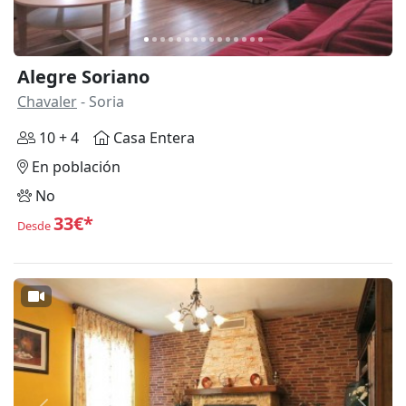
Alegre Soriano
Chavaler
- Soria
10 + 4
Casa Entera
En población
No
33€*
Desde