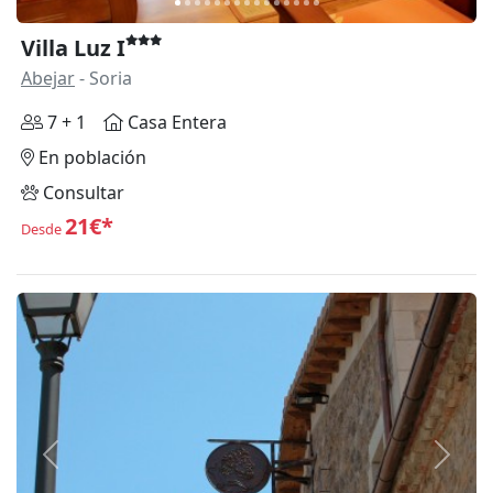
Villa Luz I
Abejar
- Soria
7 + 1
Casa Entera
En población
Consultar
21€*
Desde
Anterior
Siguie