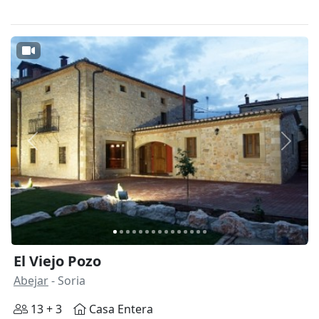
Anterior
Siguie
El Viejo Pozo
Abejar
- Soria
13 + 3
Casa Entera