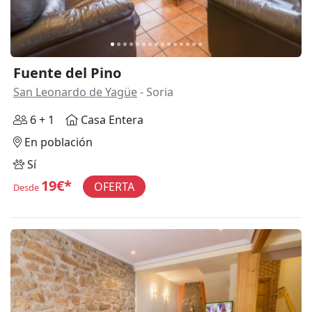
Fuente del Pino
San Leonardo de Yagüe
- Soria
6 + 1
Casa Entera
En población
Sí
19€*
OFERTA
Desde