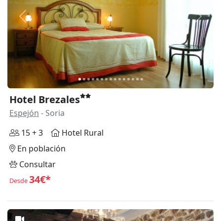
Anterior
Siguie
Hotel Brezales
Espejón
- Soria
15 + 3
Hotel Rural
En población
Consultar
34€*
Desde