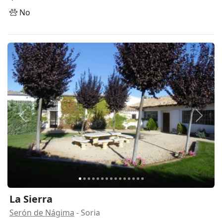
No
Anterior
Siguie
La Sierra
Serón de Nágima
- Soria