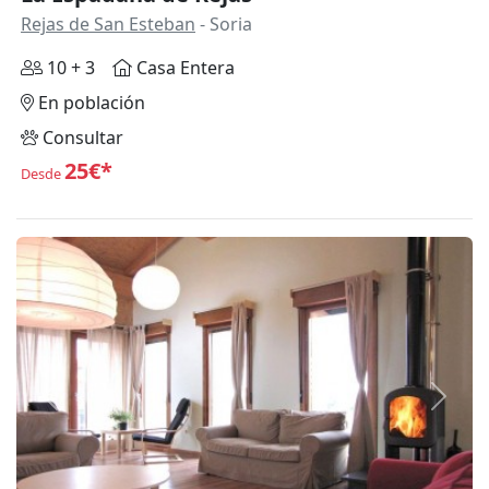
Rejas de San Esteban
- Soria
10 + 3
Casa Entera
En población
Consultar
25€*
Desde
Anterior
Siguie