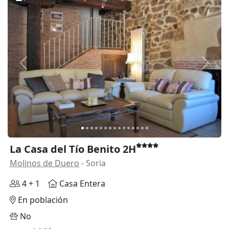
Anterior
Siguie
La Casa del Tío Benito 2H
Molinos de Duero
- Soria
4 + 1
Casa Entera
En población
No