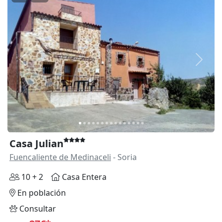
Anterior
Siguie
Casa Julian
Fuencaliente de Medinaceli
- Soria
10 + 2
Casa Entera
En población
Consultar