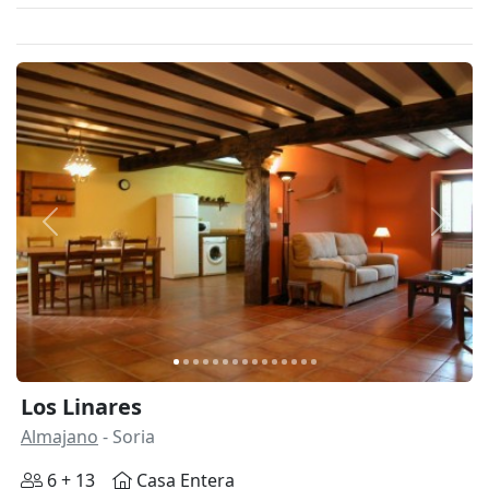
Anterior
Siguie
Los Linares
Almajano
- Soria
6 + 13
Casa Entera