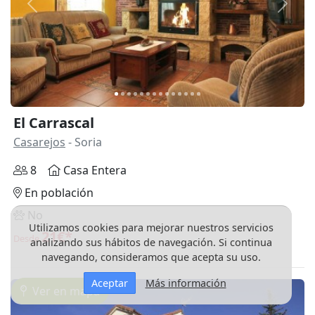
Anterior
Siguie
El Carrascal
Casarejos
- Soria
8
Casa Entera
En población
No
Utilizamos cookies para mejorar nuestros servicios
21€*
Desde
analizando sus hábitos de navegación. Si continua
navegando, consideramos que acepta su uso.
Aceptar
Más información
Ver en mapa
3D