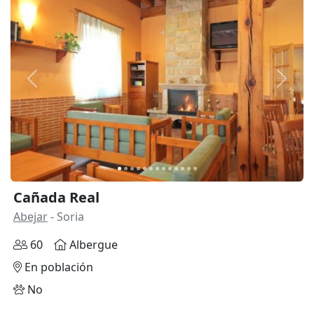
Anterior
Siguie
Cañada Real
Abejar
- Soria
60
Albergue
En población
No