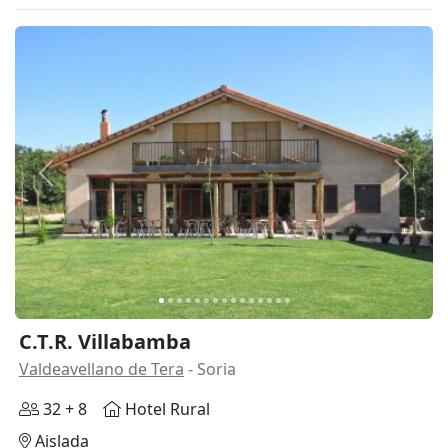
Anterior
Siguie
C.T.R. Villabamba
Valdeavellano de Tera
- Soria
32 + 8
Hotel Rural
Aislada