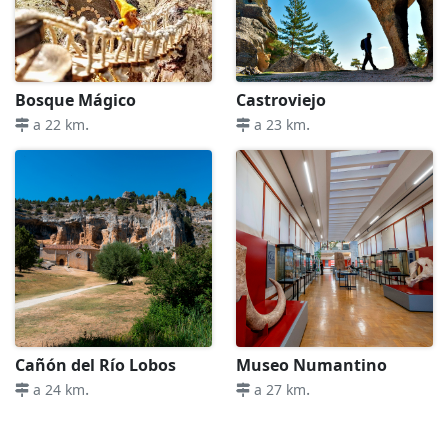
Bosque Mágico
Castroviejo
.
.
a 22 km
a 23 km
Cañón del Río Lobos
Museo Numantino
.
.
a 24 km
a 27 km