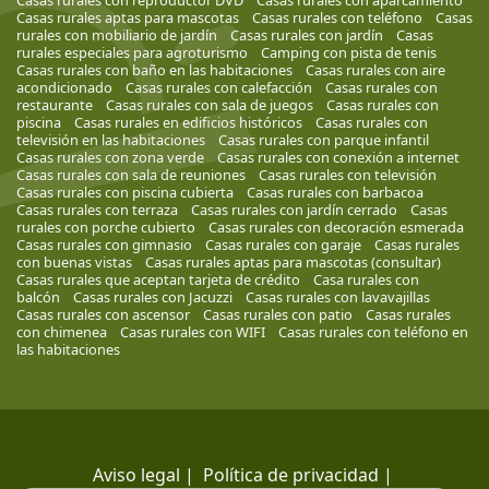
Casas rurales aptas para mascotas
Casas rurales con teléfono
Casas
rurales con mobiliario de jardín
Casas rurales con jardín
Casas
rurales especiales para agroturismo
Camping con pista de tenis
Casas rurales con baño en las habitaciones
Casas rurales con aire
acondicionado
Casas rurales con calefacción
Casas rurales con
restaurante
Casas rurales con sala de juegos
Casas rurales con
piscina
Casas rurales en edificios históricos
Casas rurales con
televisión en las habitaciones
Casas rurales con parque infantil
Casas rurales con zona verde
Casas rurales con conexión a internet
Casas rurales con sala de reuniones
Casas rurales con televisión
Casas rurales con piscina cubierta
Casas rurales con barbacoa
Casas rurales con terraza
Casas rurales con jardín cerrado
Casas
rurales con porche cubierto
Casas rurales con decoración esmerada
Casas rurales con gimnasio
Casas rurales con garaje
Casas rurales
con buenas vistas
Casas rurales aptas para mascotas (consultar)
Casas rurales que aceptan tarjeta de crédito
Casa rurales con
balcón
Casas rurales con Jacuzzi
Casas rurales con lavavajillas
Casas rurales con ascensor
Casas rurales con patio
Casas rurales
con chimenea
Casas rurales con WIFI
Casas rurales con teléfono en
las habitaciones
Aviso legal
|
Política de privacidad
|