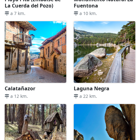
La Cuerda del Pozo)
Fuentona
.
.
a 7 km
a 10 km
Calatañazor
Laguna Negra
.
.
a 12 km
a 22 km