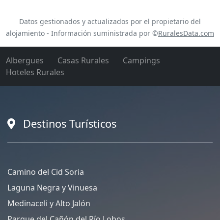
Datos gestionados y actualizados por el propietario del
alojamiento - Información suministrada por ©
RuralesData.com
Albergues
Casas Rurales
Campings
Hoteles Rurales
Destinos Turísticos
Camino del Cid Soria
Laguna Negra y Vinuesa
Medinaceli y Alto Jalón
Parque del Cañón del Río Lobos