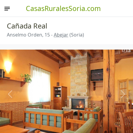
CasasRuralesSoria.com
Cañada Real
Anselmo Orden, 15 -
Abejar
(Soria)
1
/13
Anterior
Sigu