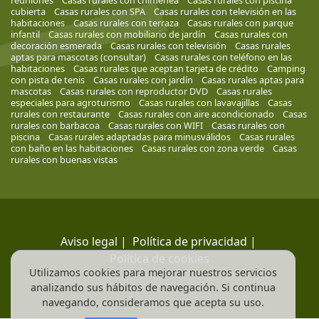
cubierta
Casas rurales con SPA
Casas rurales con televisión en las
habitaciones
Casas rurales con terraza
Casas rurales con parque
infantil
Casas rurales con mobiliario de jardín
Casas rurales con
decoración esmerada
Casas rurales con televisión
Casas rurales
aptas para mascotas (consultar)
Casas rurales con teléfono en las
habitaciones
Casas rurales que aceptan tarjeta de crédito
Camping
con pista de tenis
Casas rurales con jardín
Casas rurales aptas para
mascotas
Casas rurales con reproductor DVD
Casas rurales
especiales para agroturismo
Casas rurales con lavavajillas
Casas
rurales con restaurante
Casas rurales con aire acondicionado
Casas
rurales con barbacoa
Casas rurales con WIFI
Casas rurales con
piscina
Casas rurales adaptadas para minusválidos
Casas rurales
con baño en las habitaciones
Casas rurales con zona verde
Casas
rurales con buenas vistas
Aviso legal
|
Política de privacidad
|
Política de cookies
Utilizamos cookies para mejorar nuestros servicios
analizando sus hábitos de navegación. Si continua
navegando, consideramos que acepta su uso.