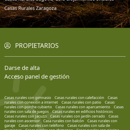
Casas Rurales Zaragoza
PROPIETARIOS
Darse de alta
Acceso panel de gestión
Casas rurales con gimnasio
Casas rurales con calefacción
Casas
rurales con conexión a internet
Casas rurales con patio
Casas
rurales con porche cubierto
Casas rurales con aparcamiento
Casas
rurales con sala de juegos
Casas rurales en edificios históricos
Casas rurales con Jacuzzi
Casas rurales con jardín cerrado
Casas
rurales con ascensor
Casa rurales con balcón
Casas rurales con
garaje
Casas rurales con teléfono
Casas rurales con sala de
reuniones
Casas rurales con chimenea
Casas rurales con piscina