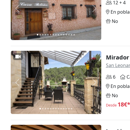
12 + 4
Anterior
Siguiente
En pobla
No
Mirador
San Leona
6
C
Anterior
Siguiente
En pobla
No
18€
Desde