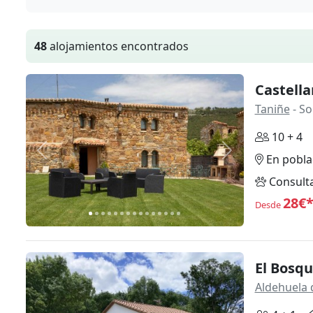
48
alojamientos encontrados
Castella
Taniñe
- So
10 + 4
Anterior
Siguiente
En pobla
Consult
28€
Desde
El Bosq
Aldehuela 