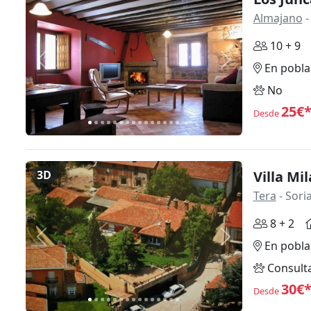
Almajano
-
10 + 9
Anterior
Siguiente
En pobla
No
25€
Desde
3D
Villa Mil
Tera
- Sori
8 + 2
Anterior
Siguiente
En pobla
Consult
30€
Desde