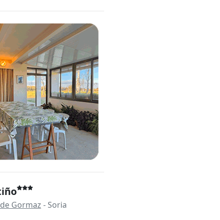
tiño
 de Gormaz
- Soria