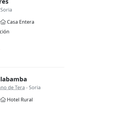
res
 Soria
Casa Entera
ción
*
illabamba
ano de Tera
- Soria
Hotel Rural