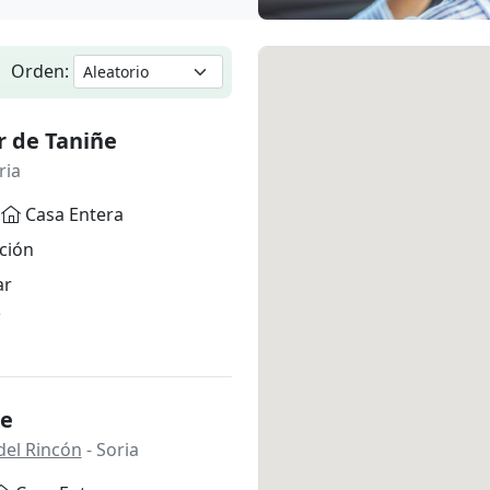
Orden:
r de Taniñe
ria
Casa Entera
ción
ar
*
ue
del Rincón
- Soria