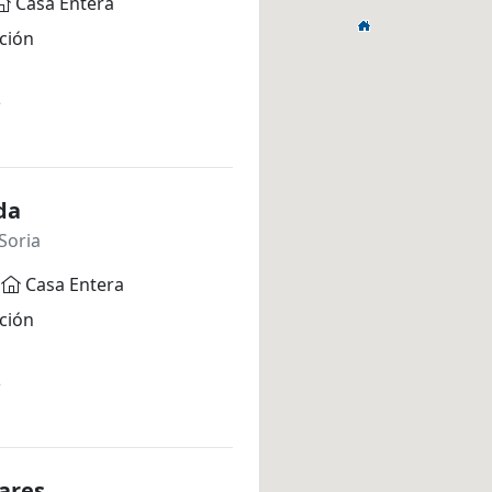
Casa Entera
ción
*
da
Soria
Casa Entera
ción
*
ares