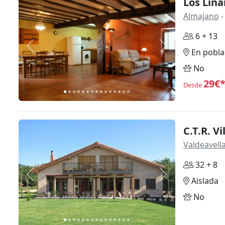
Los Lina
Almajano
-
6 + 13
Anterior
Siguiente
En pobla
No
29€
Desde
C.T.R. V
Valdeavell
32 + 8
Anterior
Siguiente
Aislada
No