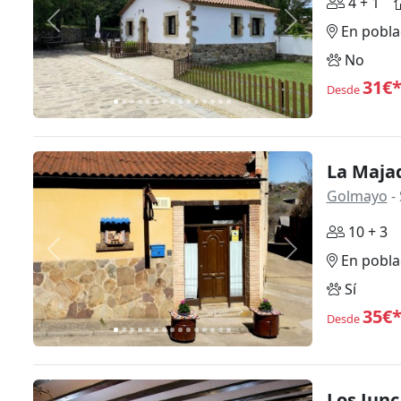
4 + 1
Anterior
Siguiente
En pobla
No
31€
Desde
La Maja
Golmayo
- 
10 + 3
Anterior
Siguiente
En pobla
Sí
35€
Desde
Los Junc