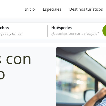
Inicio
Especiales
Destinos turísticos
echas
Huéspedes
¿Cuántas personas viajáis?
s con
o