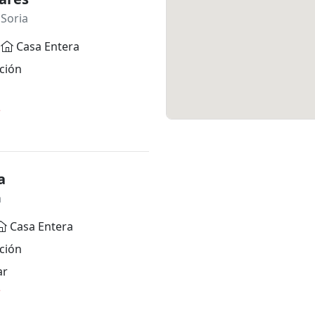
 Soria
Casa Entera
ción
*
a
a
Casa Entera
ción
ar
*