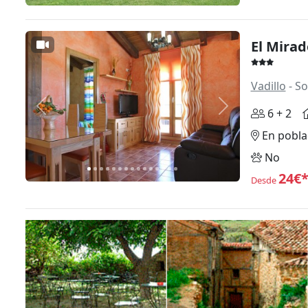
El Mira
Vadillo
- So
Anterior
Siguiente
6 + 2
En pobla
No
24€
Desde