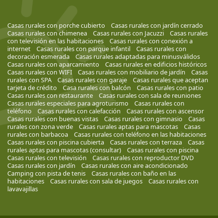
Casas rurales con porche cubierto
Casas rurales con jardín cerrado
Casas rurales con chimenea
Casas rurales con Jacuzzi
Casas rurales
con televisión en las habitaciones
Casas rurales con conexión a
internet
Casas rurales con parque infantil
Casas rurales con
decoración esmerada
Casas rurales adaptadas para minusválidos
Casas rurales con aparcamiento
Casas rurales en edificios históricos
Casas rurales con WIFI
Casas rurales con mobiliario de jardín
Casas
rurales con SPA
Casas rurales con garaje
Casas rurales que aceptan
tarjeta de crédito
Casa rurales con balcón
Casas rurales con patio
Casas rurales con restaurante
Casas rurales con sala de reuniones
Casas rurales especiales para agroturismo
Casas rurales con
teléfono
Casas rurales con calefacción
Casas rurales con ascensor
Casas rurales con buenas vistas
Casas rurales con gimnasio
Casas
rurales con zona verde
Casas rurales aptas para mascotas
Casas
rurales con barbacoa
Casas rurales con teléfono en las habitaciones
Casas rurales con piscina cubierta
Casas rurales con terraza
Casas
rurales aptas para mascotas (consultar)
Casas rurales con piscina
Casas rurales con televisión
Casas rurales con reproductor DVD
Casas rurales con jardín
Casas rurales con aire acondicionado
Camping con pista de tenis
Casas rurales con baño en las
habitaciones
Casas rurales con sala de juegos
Casas rurales con
lavavajillas