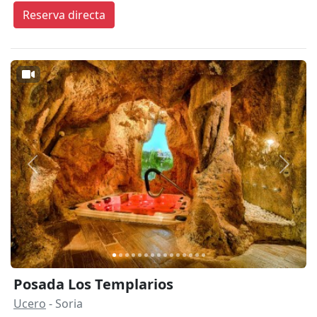
Reserva directa
Anterior
Siguie
Posada Los Templarios
Ucero
- Soria