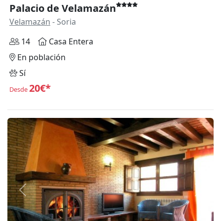
Palacio de Velamazán
Velamazán
- Soria
14
Casa Entera
En población
Sí
20€*
Desde
Anterior
Siguie