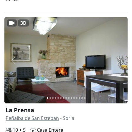
3D
Anterior
Siguie
La Prensa
Peñalba de San Esteban
- Soria
10 + 5
Casa Entera