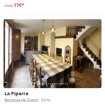
17€*
Desde
Anterior
Siguie
La Piparra
Berlanga de Duero
- Soria