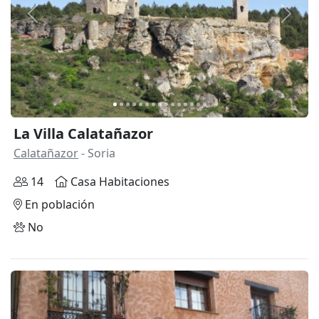
Anterior
Siguie
La Villa Calatañazor
Calatañazor
- Soria
14
Casa Habitaciones
En población
No