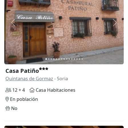
Anterior
Siguie
Casa Patiño
Quintanas de Gormaz
- Soria
12 + 4
Casa Habitaciones
En población
No