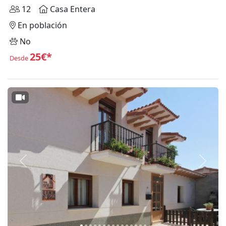
12
Casa Entera
En población
No
25€*
Desde
Anterior
Siguie