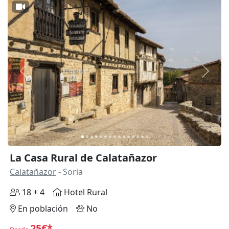
Anterior
Siguie
La Casa Rural de Calatañazor
Calatañazor
- Soria
18 + 4
Hotel Rural
En población
No
25€*