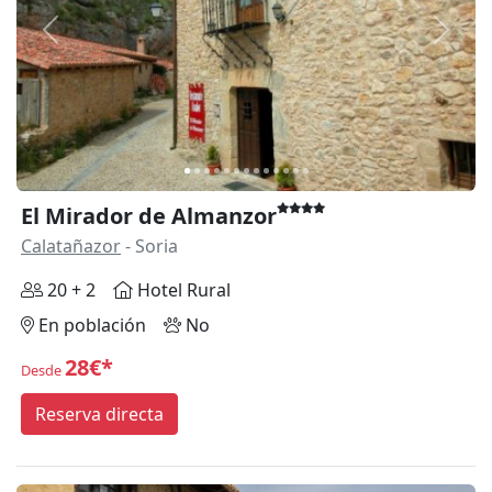
Anterior
Siguie
El Mirador de Almanzor
Calatañazor
- Soria
20 + 2
Hotel Rural
En población
No
28€*
Desde
Reserva directa