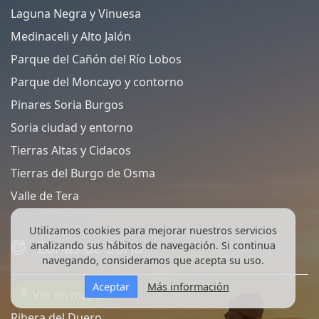
Laguna Negra y Vinuesa
Medinaceli y Alto Jalón
Parque del Cañón del Río Lobos
Parque del Moncayo y contorno
Pinares Soria Burgos
Soria ciudad y entorno
Tierras Altas y Cidacos
Tierras del Burgo de Osma
Valle de Tera
Utilizamos cookies para mejorar nuestros servicios
Zonas de Soria
analizando sus hábitos de navegación. Si continua
navegando, consideramos que acepta su uso.
Aceptar
Más información
Ver en mapa
Ribera del Duero