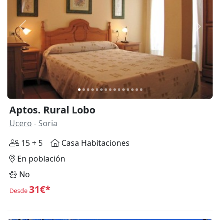
Anterior
Siguie
Aptos. Rural Lobo
Ucero
- Soria
15 + 5
Casa Habitaciones
En población
No
31€*
Desde