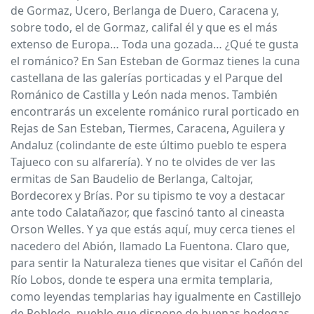
de Gormaz, Ucero, Berlanga de Duero, Caracena y,
sobre todo, el de Gormaz, califal él y que es el más
extenso de Europa… Toda una gozada… ¿Qué te gusta
el románico? En San Esteban de Gormaz tienes la cuna
castellana de las galerías porticadas y el Parque del
Románico de Castilla y León nada menos. También
encontrarás un excelente románico rural porticado en
Rejas de San Esteban, Tiermes, Caracena, Aguilera y
Andaluz (colindante de este último pueblo te espera
Tajueco con su alfarería). Y no te olvides de ver las
ermitas de San Baudelio de Berlanga, Caltojar,
Bordecorex y Brías. Por su tipismo te voy a destacar
ante todo Calatañazor, que fascinó tanto al cineasta
Orson Welles. Y ya que estás aquí, muy cerca tienes el
nacedero del Abión, llamado La Fuentona. Claro que,
para sentir la Naturaleza tienes que visitar el Cañón del
Río Lobos, donde te espera una ermita templaria,
como leyendas templarias hay igualmente en Castillejo
de Robledo, pueblo que dispone de buenas bodegas