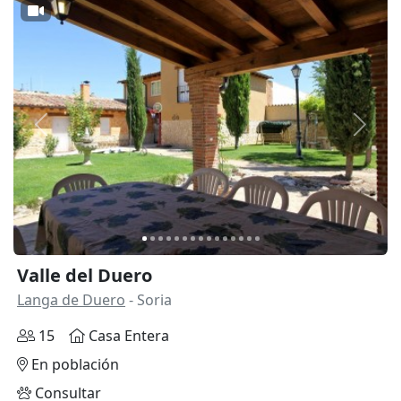
Anterior
Siguie
Valle del Duero
Langa de Duero
- Soria
15
Casa Entera
En población
Consultar