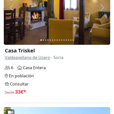
Anterior
Siguie
Casa Triskel
Valdeavellano de Ucero
- Soria
6
Casa Entera
En población
Consultar
33€*
Desde