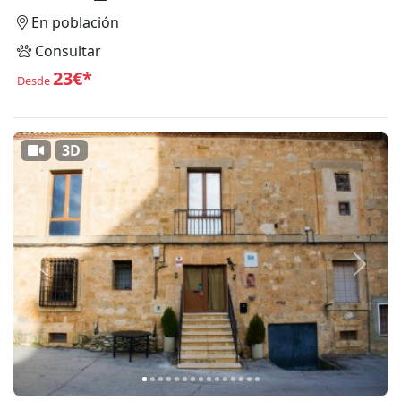
En población
Consultar
23€*
Desde
3D
Anterior
Siguie