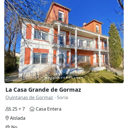
Anterior
Siguie
La Casa Grande de Gormaz
Quintanas de Gormaz
- Soria
25 + 7
Casa Entera
Aislada
No