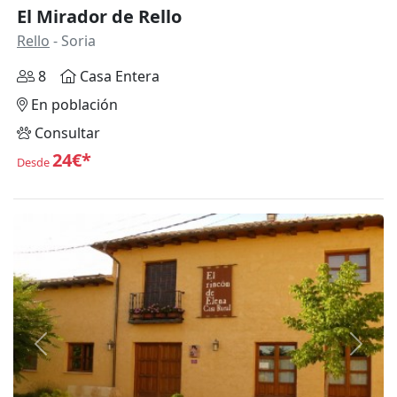
El Mirador de Rello
Rello
- Soria
8
Casa Entera
En población
Consultar
24€*
Desde
Anterior
Siguie