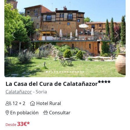
Anterior
Siguie
La Casa del Cura de Calatañazor
Calatañazor
- Soria
12 + 2
Hotel Rural
En población
Consultar
33€*
Desde