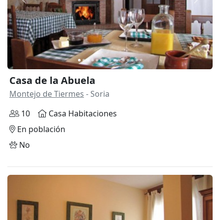
Anterior
Siguie
Casa de la Abuela
Montejo de Tiermes
- Soria
10
Casa Habitaciones
En población
No