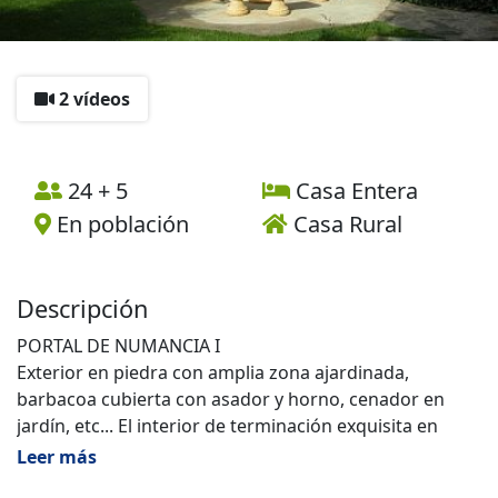
2 vídeos
24 + 5
Casa Entera
En población
Casa Rural
Descripción
PORTAL DE NUMANCIA I
Exterior en piedra con amplia zona ajardinada,
barbacoa cubierta con asador y horno, cenador en
jardín, etc... El interior de terminación exquisita en
rústico funcional. Cuenta con 4 dormitorios dobles
Leer más
amplios con televisión y calefacción independientes.