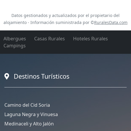
Datos gestionados y actualizados por el propietario del
alojamiento - Información suministrada por ©
RuralesData.com
Albergues
Casas Rurales
Hoteles Rurales
Campings
Destinos Turísticos
Camino del Cid Soria
Laguna Negra y Vinuesa
Medinaceli y Alto Jalón