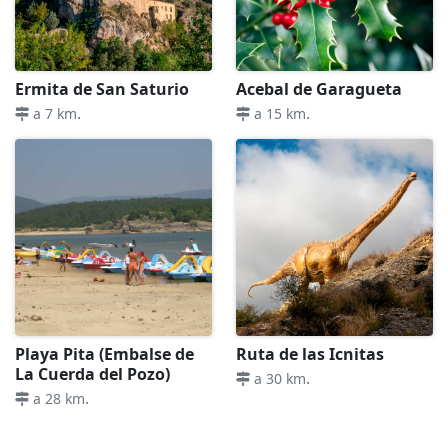
Ermita de San Saturio
Acebal de Garagueta
.
.
a 7 km
a 15 km
Playa Pita (Embalse de
Ruta de las Icnitas
La Cuerda del Pozo)
.
a 30 km
.
a 28 km