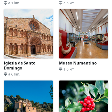
.
.
a 1 km
a 6 km
Iglesia de Santo
Museo Numantino
Domingo
.
a 6 km
.
a 6 km