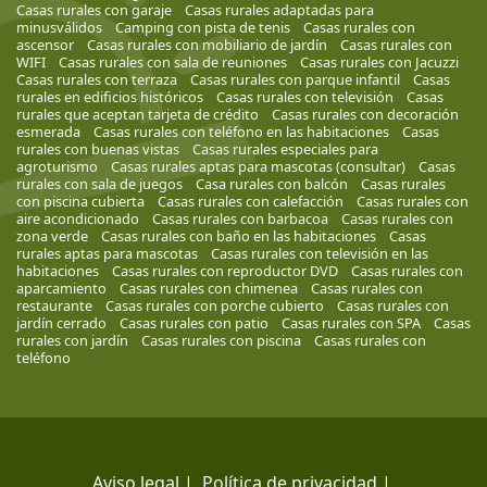
Casas rurales con garaje
Casas rurales adaptadas para
minusválidos
Camping con pista de tenis
Casas rurales con
ascensor
Casas rurales con mobiliario de jardín
Casas rurales con
WIFI
Casas rurales con sala de reuniones
Casas rurales con Jacuzzi
Casas rurales con terraza
Casas rurales con parque infantil
Casas
rurales en edificios históricos
Casas rurales con televisión
Casas
rurales que aceptan tarjeta de crédito
Casas rurales con decoración
esmerada
Casas rurales con teléfono en las habitaciones
Casas
rurales con buenas vistas
Casas rurales especiales para
agroturismo
Casas rurales aptas para mascotas (consultar)
Casas
rurales con sala de juegos
Casa rurales con balcón
Casas rurales
con piscina cubierta
Casas rurales con calefacción
Casas rurales con
aire acondicionado
Casas rurales con barbacoa
Casas rurales con
zona verde
Casas rurales con baño en las habitaciones
Casas
rurales aptas para mascotas
Casas rurales con televisión en las
habitaciones
Casas rurales con reproductor DVD
Casas rurales con
aparcamiento
Casas rurales con chimenea
Casas rurales con
restaurante
Casas rurales con porche cubierto
Casas rurales con
jardín cerrado
Casas rurales con patio
Casas rurales con SPA
Casas
rurales con jardín
Casas rurales con piscina
Casas rurales con
teléfono
Aviso legal
|
Política de privacidad
|