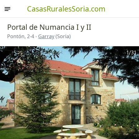
CasasRuralesSoria.com
Portal de Numancia I y II
Pontón, 2-4 -
Garray
(Soria)
1
/31
Anterior
Sigu