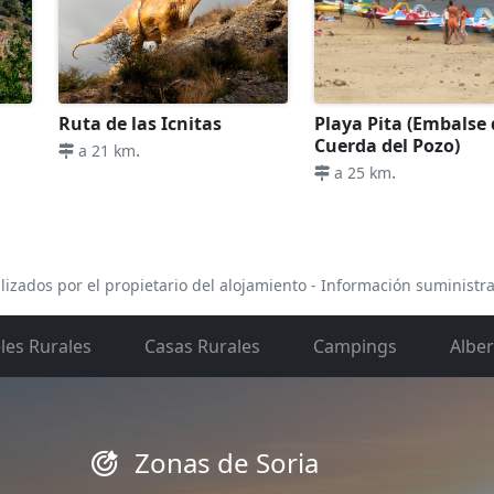
Ruta de las Icnitas
Playa Pita (Embalse 
Cuerda del Pozo)
.
a 21 km
.
a 25 km
lizados por el propietario del alojamiento - Información suministr
les Rurales
Casas Rurales
Campings
Albe
Zonas de Soria