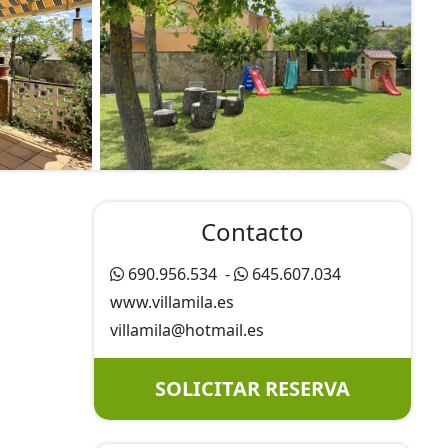
Contacto
690.956.534
-
645.607.034
www.villamila.es
villamila@
hotmail.es
SOLICITAR RESERVA