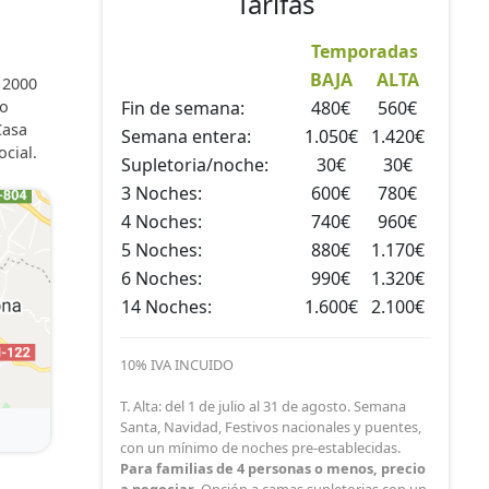
Tarifas
Temporadas
BAJA
ALTA
a 2000
ro
Fin de semana:
480€
560€
Casa
Semana entera:
1.050€
1.420€
cial.
Supletoria/noche:
30€
30€
3 Noches:
600€
780€
4 Noches:
740€
960€
5 Noches:
880€
1.170€
6 Noches:
990€
1.320€
14 Noches:
1.600€
2.100€
10% IVA INCUIDO
T. Alta: del 1 de julio al 31 de agosto. Semana
Santa, Navidad, Festivos nacionales y puentes,
con un mínimo de noches pre-establecidas.
Para familias de 4 personas o menos, precio