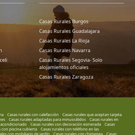
Casas Rurales Burgos
Casas Rurales Guadalajara
Casas Rurales La Rioja
n
Casas Rurales Navarra
celi
Casas Rurales Segovia- Solo
alojamientos oficiales
Casas Rurales Zaragoza
na
Casas rurales con calefacción
Casas rurales que aceptan tarjeta
nes
Casas rurales adaptadas para minusválidos
Casas rurales en
e acondicionado
Casas rurales con decoración esmerada
Casas
 con piscina cubierta
Casas rurales con teléfono en las
ales con mobiliario de jardín
Casas rurales con chimenea
Casas