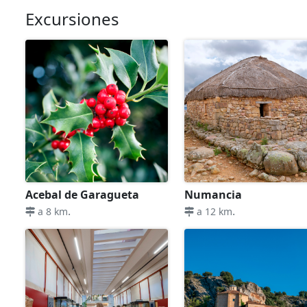
Excursiones
Acebal de Garagueta
Numancia
.
.
a 8 km
a 12 km