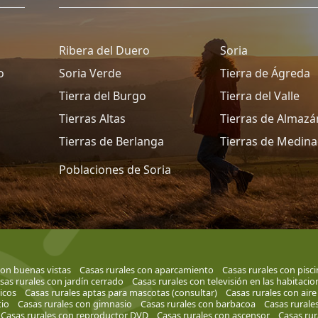
Ribera del Duero
Soria
o
Soria Verde
Tierra de Ágreda
Tierra del Burgo
Tierra del Valle
Tierras Altas
Tierras de Almazá
Tierras de Berlanga
Tierras de Medina
Poblaciones de Soria
con buenas vistas
Casas rurales con aparcamiento
Casas rurales con pisci
sas rurales con jardín cerrado
Casas rurales con televisión en las habitacio
ricos
Casas rurales aptas para mascotas (consultar)
Casas rurales con air
tio
Casas rurales con gimnasio
Casas rurales con barbacoa
Casas rurales
Casas rurales con reproductor DVD
Casas rurales con ascensor
Casas rur