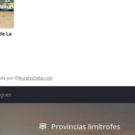
de La
ada por ©
RuralesData.com
rgues
Provincias limítrofes