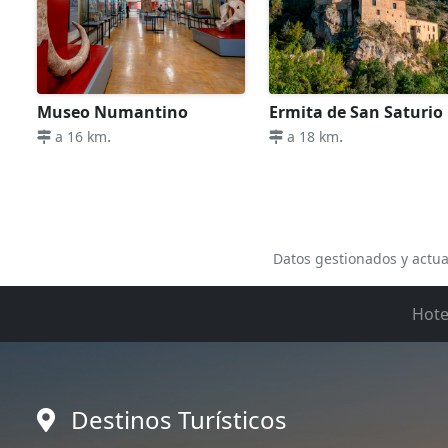
Museo Numantino
Ermita de San Saturio
.
.
a 16 km
a 18 km
Datos gestionados y actua
Hote
Destinos Turísticos