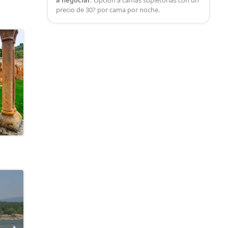
a negociar.
Opción a camas supletorias con un
precio de 30? por cama por noche.