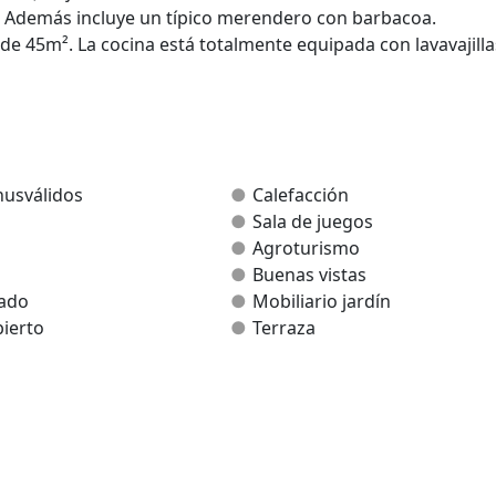
 Además incluye un típico merendero con barbacoa.
de 45m². La cocina está totalmente equipada con lavavajilla
r con chimenea, TV, biblioteca, cuatro habitaciones dobles 
itados. Ideal para el descanso.
a.
nusválidos
Calefacción
Sala de juegos
Agroturismo
Buenas vistas
rado
Mobiliario jardín
ierto
Terraza