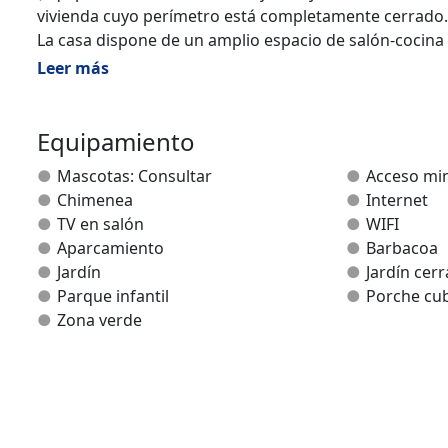
vivienda cuyo perímetro está completamente cerrado.
La casa dispone de un amplio espacio de salón-cocina 
lavadora, Vitro, micro-ondas, etc. Amplio salón comedo
Leer más
baños completos, uno de ellos equipado para discapac
Se admiten mascotas pequeñas, siempre bajo consult
Equipamiento
Mascotas: Consultar
Acceso mi
Chimenea
Internet
TV en salón
WIFI
Aparcamiento
Barbacoa
Jardín
Jardín cer
Parque infantil
Porche cub
Zona verde