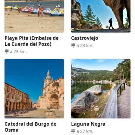
Playa Pita (Embalse de
Castroviejo
La Cuerda del Pozo)
.
a 23 km
.
a 23 km
Catedral del Burgo de
Laguna Negra
Osma
.
a 27 km