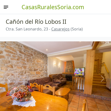
CasasRuralesSoria.com
Cañón del Río Lobos II
Ctra. San Leonardo, 23 -
Casarejos
(Soria)
1
/34
Anterior
Sigu