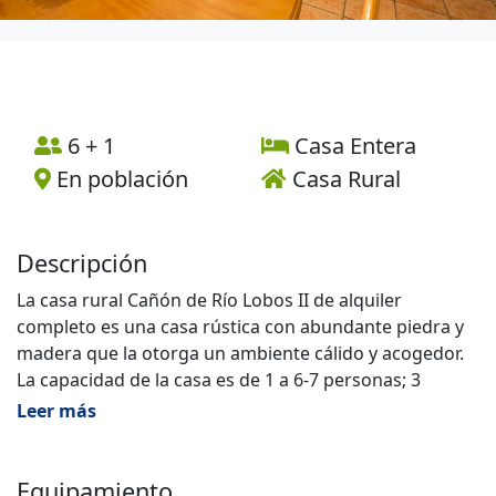
6 + 1
Casa Entera
En población
Casa Rural
Descripción
La casa rural Cañón de Río Lobos II de alquiler
completo es una casa rústica con abundante piedra y
madera que la otorga un ambiente cálido y acogedor.
La capacidad de la casa es de 1 a 6-7 personas; 3
habitaciones, con dos baños: uno con ducha y otro con
Leer más
bañera y ducha, ambos con toallas y secador de pelo.
Pueblo totalmente autoabastecido.
Se admiten mascotas.
Equipamiento