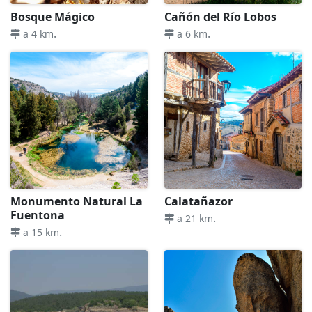
Bosque Mágico
Cañón del Río Lobos
.
.
a 4 km
a 6 km
Monumento Natural La
Calatañazor
Fuentona
.
a 21 km
.
a 15 km