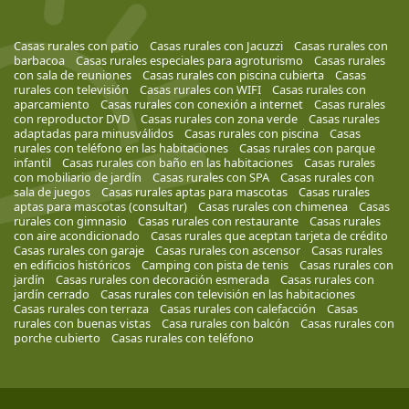
Casas rurales con patio
Casas rurales con Jacuzzi
Casas rurales con
barbacoa
Casas rurales especiales para agroturismo
Casas rurales
con sala de reuniones
Casas rurales con piscina cubierta
Casas
rurales con televisión
Casas rurales con WIFI
Casas rurales con
aparcamiento
Casas rurales con conexión a internet
Casas rurales
con reproductor DVD
Casas rurales con zona verde
Casas rurales
adaptadas para minusválidos
Casas rurales con piscina
Casas
rurales con teléfono en las habitaciones
Casas rurales con parque
infantil
Casas rurales con baño en las habitaciones
Casas rurales
con mobiliario de jardín
Casas rurales con SPA
Casas rurales con
sala de juegos
Casas rurales aptas para mascotas
Casas rurales
aptas para mascotas (consultar)
Casas rurales con chimenea
Casas
rurales con gimnasio
Casas rurales con restaurante
Casas rurales
con aire acondicionado
Casas rurales que aceptan tarjeta de crédito
Casas rurales con garaje
Casas rurales con ascensor
Casas rurales
en edificios históricos
Camping con pista de tenis
Casas rurales con
jardín
Casas rurales con decoración esmerada
Casas rurales con
jardín cerrado
Casas rurales con televisión en las habitaciones
Casas rurales con terraza
Casas rurales con calefacción
Casas
rurales con buenas vistas
Casa rurales con balcón
Casas rurales con
porche cubierto
Casas rurales con teléfono