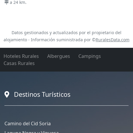
.
a 24 km
Datos gestionados y actualizados por el propietario del
alojamiento - Información suministrada por ©
RuralesData.com
Hoteles Rurales
Albergues
Campings
Casas Rurales
Destinos Turísticos
Camino del Cid Soria
Laguna Negra y Vinuesa