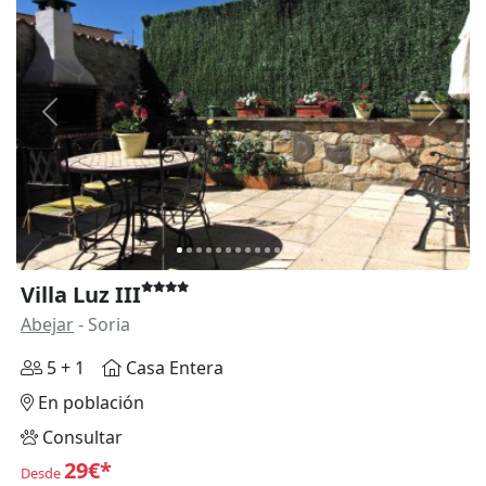
Anterior
Siguie
Villa Luz III
Abejar
- Soria
5 + 1
Casa Entera
En población
Consultar
29€*
Desde