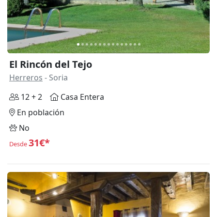
El Rincón del Tejo
Herreros
- Soria
12 + 2
Casa Entera
En población
No
31€*
Desde