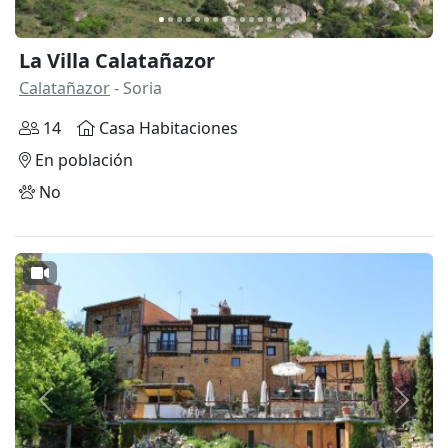
La Villa Calatañazor
Calatañazor
- Soria
14
Casa Habitaciones
En población
No
Anterior
Siguie