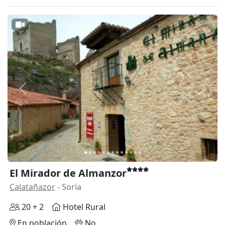
Anterior
Siguie
El Mirador de Almanzor
Calatañazor
- Soria
20 + 2
Hotel Rural
En población
No