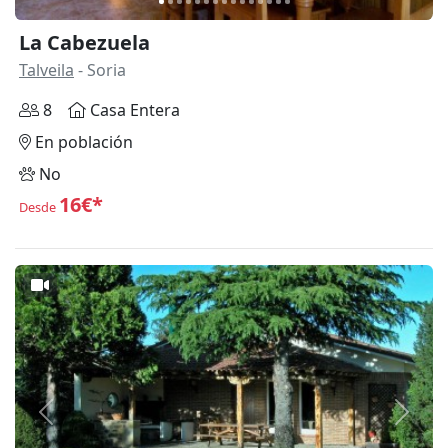
La Cabezuela
Talveila
- Soria
8
Casa Entera
En población
No
16€*
Desde
Anterior
Siguie