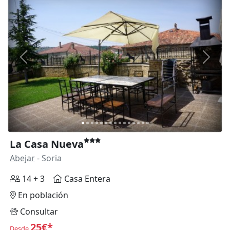
Anterior
Siguie
La Casa Nueva
Abejar
- Soria
14 + 3
Casa Entera
En población
Consultar
25€*
Desde