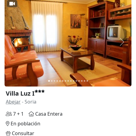
Anterior
Siguie
Villa Luz I
Abejar
- Soria
7 + 1
Casa Entera
En población
Consultar