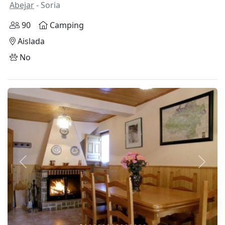
Abejar
- Soria
90
Camping
Aislada
No
Anterior
Siguie