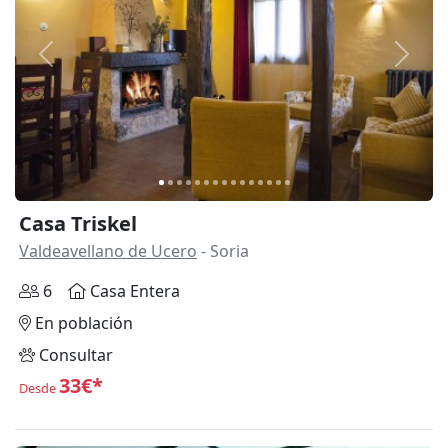
Anterior
Siguie
Casa Triskel
Valdeavellano de Ucero
- Soria
6
Casa Entera
En población
Consultar
33€*
Desde