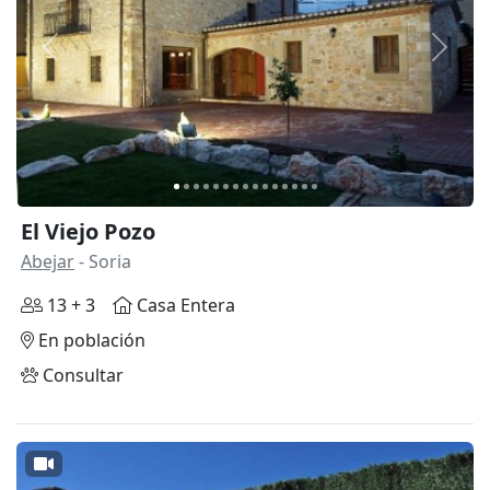
Anterior
Siguie
El Viejo Pozo
Abejar
- Soria
13 + 3
Casa Entera
En población
Consultar