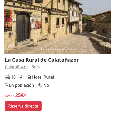
Anterior
Siguie
La Casa Rural de Calatañazor
Calatañazor
- Soria
18 + 4
Hotel Rural
En población
No
25€*
Desde
Reserva directa