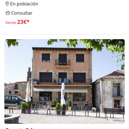
En población
Consultar
23€*
Desde
Anterior
Siguie