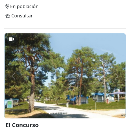
En población
Consultar
Anterior
Siguie
El Concurso