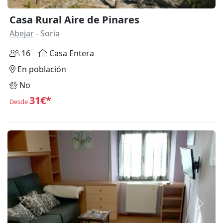
Casa Rural Aire de Pinares
Abejar
- Soria
16
Casa Entera
En población
No
31€*
Desde
Anterior
Siguie