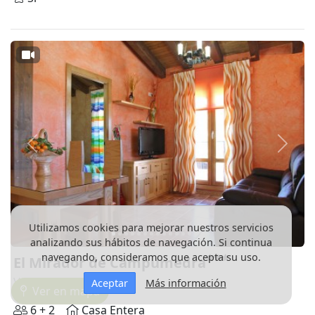
Anterior
Siguie
Utilizamos cookies para mejorar nuestros servicios
analizando sus hábitos de navegación. Si continua
navegando, consideramos que acepta su uso.
El Mirador de Campumedra
Vadillo
- Soria
Aceptar
Más información
Ver en mapa
6 + 2
Casa Entera