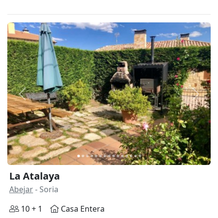
Anterior
Siguie
La Atalaya
Abejar
- Soria
10 + 1
Casa Entera