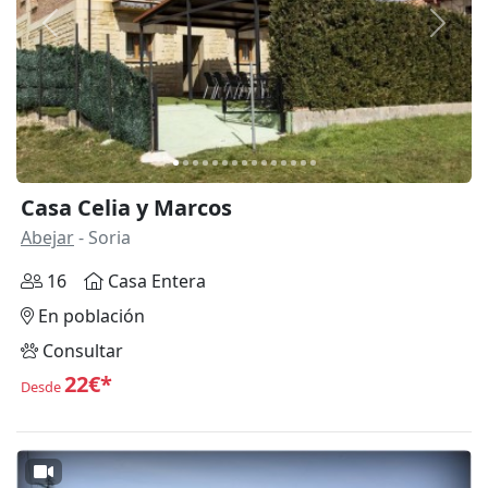
Anterior
Siguie
Casa Celia y Marcos
Abejar
- Soria
16
Casa Entera
En población
Consultar
22€*
Desde