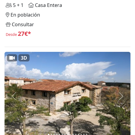
5 + 1
Casa Entera
En población
Consultar
27€*
Desde
3D
Anterior
Siguie