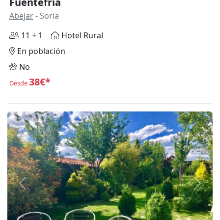
Fuentefría
Abejar
- Soria
11 + 1
Hotel Rural
En población
No
38€*
Desde
Anterior
Siguie