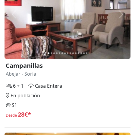
Anterior
Siguie
Campanillas
Abejar
- Soria
6 + 1
Casa Entera
En población
Sí
28€*
Desde