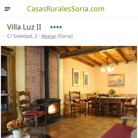
CasasRuralesSoria.com
Villa Luz II
C/ Soledad, 2 -
Abejar
(Soria)
1
/19
Anterior
Sigu