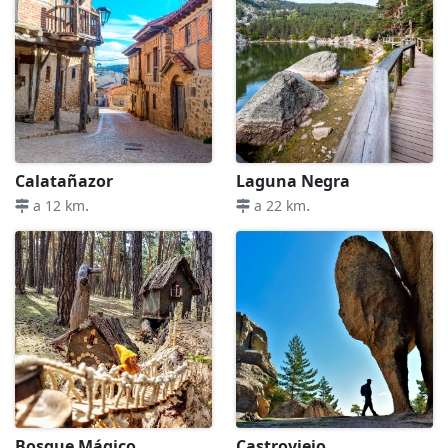
Calatañazor
Laguna Negra
.
.
a 12 km
a 22 km
Bosque Mágico
Castroviejo