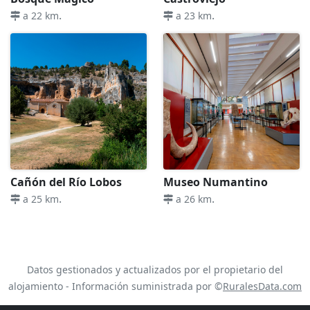
.
.
a 22 km
a 23 km
Cañón del Río Lobos
Museo Numantino
.
.
a 25 km
a 26 km
Datos gestionados y actualizados por el propietario del
alojamiento - Información suministrada por ©
RuralesData.com