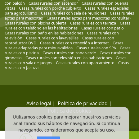
con balcón
Casas rurales con ascensor
Casas rurales con buenas
vistas
Casas rurales con porche cubierto
Casas rurales especiales
para agroturismo
Casas rurales con sala de reuniones
Casas rurales
aptas para mascotas
Casas rurales aptas para mascotas (consultar)
Casas rurales con piscina cubierta
Casas rurales con terraza
Casas
rurales con teléfono en las habitaciones
Casas rurales con patio
Casas rurales con baño en las habitaciones
Casas rurales con
televisión
Casas rurales con lavavajillas
Casas rurales con
reproductor DVD
Casas rurales con conexión a internet
Casas
rurales adaptadas para minusválidos
Casas rurales con SPA
Casas
rurales con piscina
Casas rurales con zona verde
Casas rurales con
gimnasio
Casas rurales con televisión en las habitaciones
Casas
rurales con sala de juegos
Casas rurales con aparcamiento
Casas
rurales con Jacuzzi
Aviso legal
|
Política de privacidad
|
Política de cookies
Utilizamos cookies para mejorar nuestros servicios
analizando sus hábitos de navegación. Si continua
navegando, consideramos que acepta su uso.