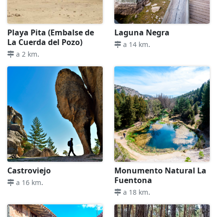
Playa Pita (Embalse de
Laguna Negra
La Cuerda del Pozo)
.
a 14 km
.
a 2 km
Castroviejo
Monumento Natural La
Fuentona
.
a 16 km
.
a 18 km