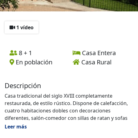
1 vídeo
8 + 1
Casa Entera
En población
Casa Rural
Descripción
Casa tradicional del siglo XVIII completamente
restaurada, de estilo rústico. Dispone de calefacción,
cuatro habitaciones dobles con decoraciones
diferentes, salón-comedor con sillas de ratan y sofas
de piel; cocina equipada con lavadora, lavavajillas,
Leer más
microondas, vitroceramica, frigorifico combi, cafetera,