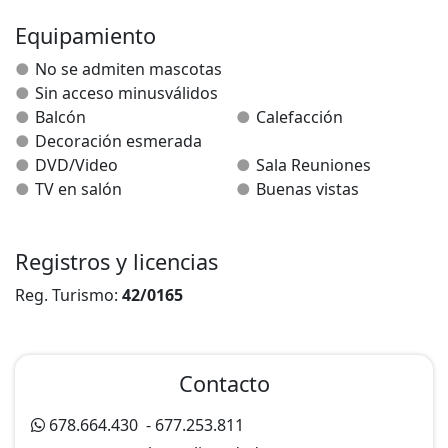
tostador. Dos balcone, y dos baños con estilos
diferentes. Recomendamos visitar página web.
Equipamiento
www.casasruralesmolinosdeduero.com
No se admiten mascotas
Sin acceso minusválidos
Balcón
Calefacción
Decoración esmerada
DVD/Video
Sala Reuniones
TV en salón
Buenas vistas
Registros y licencias
Reg. Turismo:
42/0165
Contacto
678.664.430
-
677.253.811