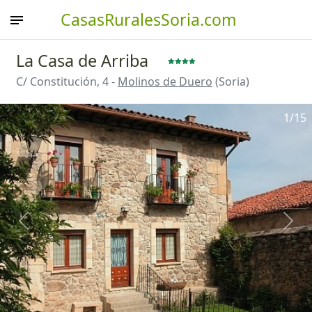
CasasRuralesSoria.com
La Casa de Arriba
C/ Constitución, 4 -
Molinos de Duero
(Soria)
1
/15
Anterior
Sigu