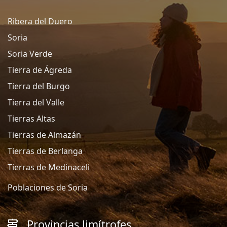
Ribera del Duero
Soria
Soria Verde
Tierra de Ágreda
Tierra del Burgo
Tierra del Valle
Tierras Altas
Tierras de Almazán
Tierras de Berlanga
Tierras de Medinaceli
Poblaciones de Soria
Provincias limítrofes