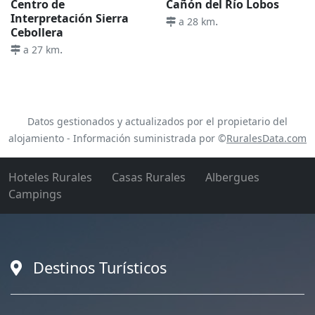
Centro de
Cañón del Río Lobos
Interpretación Sierra
.
a 28 km
Cebollera
.
a 27 km
Datos gestionados y actualizados por el propietario del
alojamiento - Información suministrada por ©
RuralesData.com
Hoteles Rurales
Casas Rurales
Albergues
Campings
Destinos Turísticos