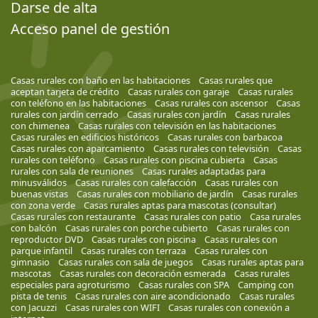
Darse de alta
Acceso panel de gestión
Casas rurales con baño en las habitaciones
Casas rurales que
aceptan tarjeta de crédito
Casas rurales con garaje
Casas rurales
con teléfono en las habitaciones
Casas rurales con ascensor
Casas
rurales con jardín cerrado
Casas rurales con jardín
Casas rurales
con chimenea
Casas rurales con televisión en las habitaciones
Casas rurales en edificios históricos
Casas rurales con barbacoa
Casas rurales con aparcamiento
Casas rurales con televisión
Casas
rurales con teléfono
Casas rurales con piscina cubierta
Casas
rurales con sala de reuniones
Casas rurales adaptadas para
minusválidos
Casas rurales con calefacción
Casas rurales con
buenas vistas
Casas rurales con mobiliario de jardín
Casas rurales
con zona verde
Casas rurales aptas para mascotas (consultar)
Casas rurales con restaurante
Casas rurales con patio
Casa rurales
con balcón
Casas rurales con porche cubierto
Casas rurales con
reproductor DVD
Casas rurales con piscina
Casas rurales con
parque infantil
Casas rurales con terraza
Casas rurales con
gimnasio
Casas rurales con sala de juegos
Casas rurales aptas para
mascotas
Casas rurales con decoración esmerada
Casas rurales
especiales para agroturismo
Casas rurales con SPA
Camping con
pista de tenis
Casas rurales con aire acondicionado
Casas rurales
con Jacuzzi
Casas rurales con WIFI
Casas rurales con conexión a