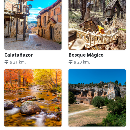
Calatañazor
Bosque Mágico
.
.
a 21 km
a 23 km