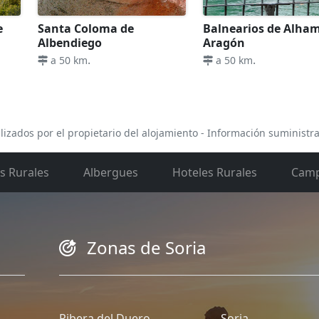
e
Santa Coloma de
Balnearios de Alha
Albendiego
Aragón
.
.
a 50 km
a 50 km
lizados por el propietario del alojamiento - Información suministr
s Rurales
Albergues
Hoteles Rurales
Camp
Zonas de Soria
Ribera del Duero
Soria