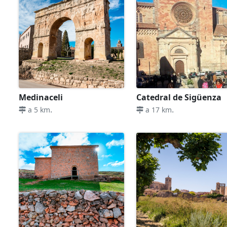
Medinaceli
Catedral de Sigüenza
.
.
a 5 km
a 17 km