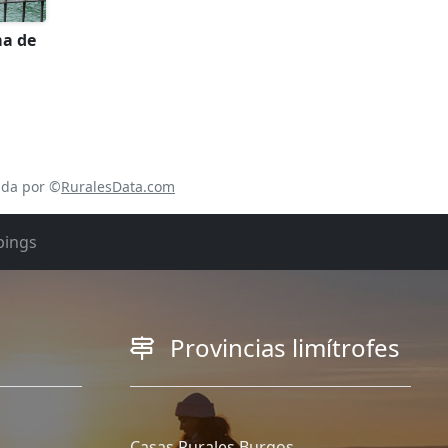
ma de
ada por ©
RuralesData.com
ings
Provincias limítrofes
Casas Rurales Burgos