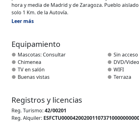
hora y media de Madrid y de Zaragoza. Pueblo aislado
solo 1 Km. de la Autovía.
Leer más
La Casa Rural está ubicada en la parte alta del pueblo
disfrutar de la tranquilidad del medio rural gozando
Equipamiento
10 plazas + 2 camas supletorias.
Mascotas: Consultar
Sin acceso
Casa amplia y espaciosa de 300 m2. Consta de amplio r
Chimenea
DVD/Vide
juegos con sofá-cama de 1,40 y Terraza-mirador. 2 ha
TV en salón
WIFI
cama de 1,50 + cama supletoria, 1 Habitación doble, 1 
Buenas vistas
Terraza
Registros y licencias
Reg. Turismo:
42/00201
Reg. Alquiler:
ESFCTU000042002001107371000000000