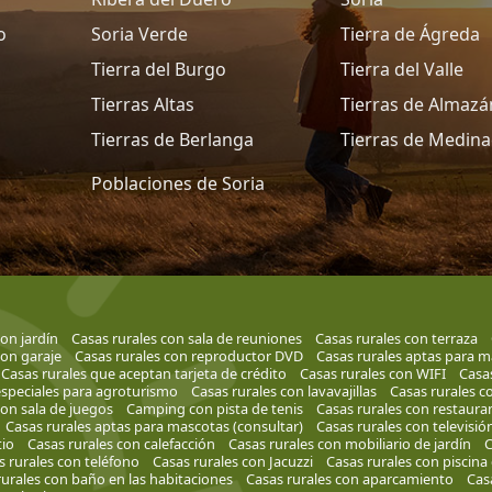
o
Soria Verde
Tierra de Ágreda
Tierra del Burgo
Tierra del Valle
Tierras Altas
Tierras de Almazá
Tierras de Berlanga
Tierras de Medina
Poblaciones de Soria
on jardín
Casas rurales con sala de reuniones
Casas rurales con terraza
con garaje
Casas rurales con reproductor DVD
Casas rurales aptas para 
Casas rurales que aceptan tarjeta de crédito
Casas rurales con WIFI
Casa
especiales para agroturismo
Casas rurales con lavavajillas
Casas rurales c
con sala de juegos
Camping con pista de tenis
Casas rurales con restaura
Casas rurales aptas para mascotas (consultar)
Casas rurales con televisió
tio
Casas rurales con calefacción
Casas rurales con mobiliario de jardín
C
s rurales con teléfono
Casas rurales con Jacuzzi
Casas rurales con piscina
rurales con baño en las habitaciones
Casas rurales con aparcamiento
Cas