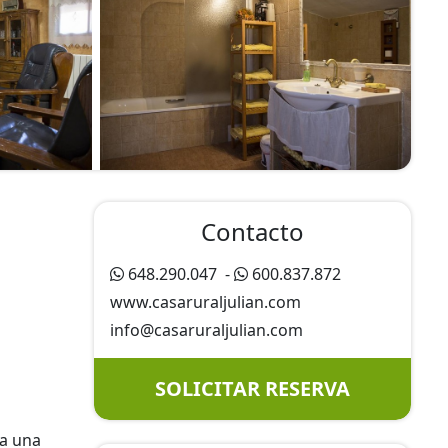
Contacto
648.290.047
-
600.837.872
www.casaruraljulian.com
info@
casaruraljulian.com
SOLICITAR RESERVA
 a una