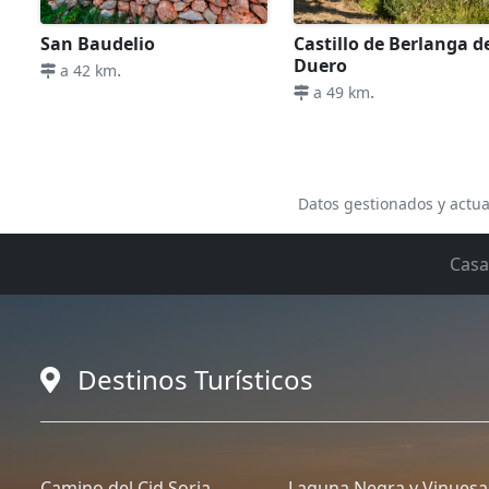
San Baudelio
Castillo de Berlanga d
Duero
.
a 42 km
.
a 49 km
Datos gestionados y actua
Casa
Destinos Turísticos
Camino del Cid Soria
Laguna Negra y Vinuesa