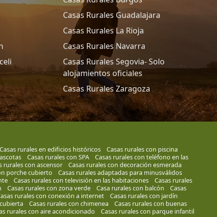
Casas Rurales Guadalajara
Casas Rurales La Rioja
n
Casas Rurales Navarra
celi
Casas Rurales Segovia- Solo
alojamientos oficiales
Casas Rurales Zaragoza
Casas rurales en edificios históricos
Casas rurales con piscina
mascotas
Casas rurales con SPA
Casas rurales con teléfono en las
s rurales con ascensor
Casas rurales con decoración esmerada
on porche cubierto
Casas rurales adaptadas para minusválidos
nte
Casas rurales con televisión en las habitaciones
Casas rurales
n
Casas rurales con zona verde
Casa rurales con balcón
Casas
asas rurales con conexión a internet
Casas rurales con jardín
 cubierta
Casas rurales con chimenea
Casas rurales con buenas
as rurales con aire acondicionado
Casas rurales con parque infantil