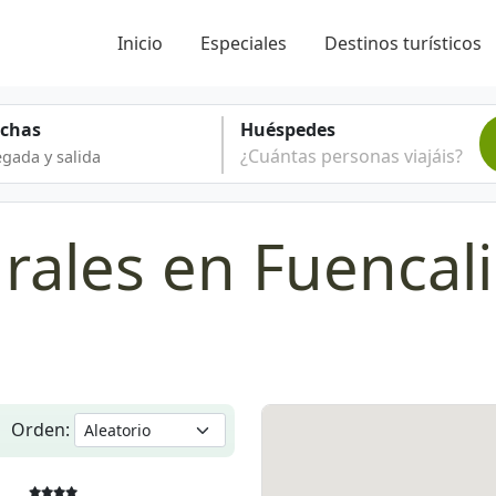
Inicio
Especiales
Destinos turísticos
echas
Huéspedes
¿Cuántas personas viajáis?
rales en Fuencal
Orden: