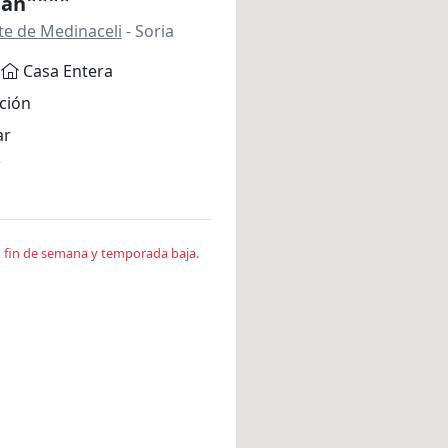
ian
te de Medinaceli
- Soria
Casa Entera
ción
ar
*
en fin de semana y temporada baja.