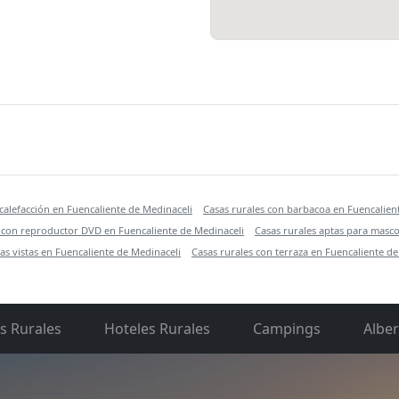
i
calefacción en Fuencaliente de Medinaceli
Casas rurales con barbacoa en Fuencalien
s con reproductor DVD en Fuencaliente de Medinaceli
Casas rurales aptas para masco
as vistas en Fuencaliente de Medinaceli
Casas rurales con terraza en Fuencaliente de
s Rurales
Hoteles Rurales
Campings
Albe