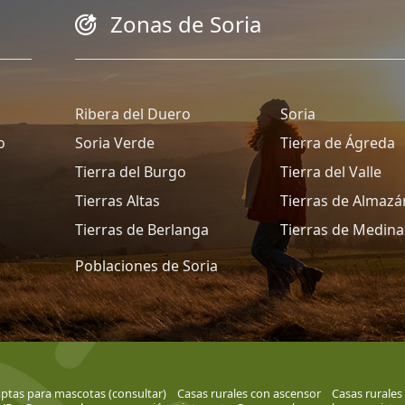
Zonas de Soria
Ribera del Duero
Soria
o
Soria Verde
Tierra de Ágreda
Tierra del Burgo
Tierra del Valle
Tierras Altas
Tierras de Almazá
Tierras de Berlanga
Tierras de Medina
Poblaciones de Soria
aptas para mascotas (consultar)
Casas rurales con ascensor
Casas rurales 