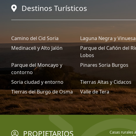
Destinos Turísticos
Camino del Cid Soria
Laguna Negra y Vinuesa
Medinaceli y Alto Jalón
Parque del Cañón del Rí
Lobos
Parque del Moncayo y
Pinares Soria Burgos
contorno
Soria ciudad y entorno
Tierras Altas y Cidacos
Tierras del Burgo de Osma
Valle de Tera
PROPIETARIOS
Casas rurales 