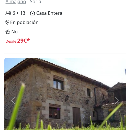
Almajano
- Soria
6 + 13
Casa Entera
En población
No
29€*
Desde
Anterior
Siguie