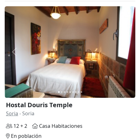
Anterior
Siguie
Hostal Douris Temple
Soria
- Soria
12 + 2
Casa Habitaciones
En población