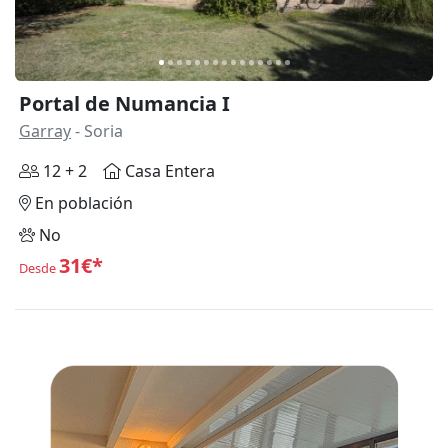
Portal de Numancia I
Garray
- Soria
12 + 2
Casa Entera
En población
No
31€*
Desde