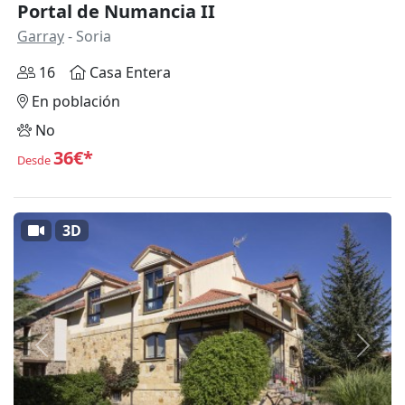
Portal de Numancia II
Garray
- Soria
16
Casa Entera
En población
No
36€*
Desde
3D
Anterior
Siguie