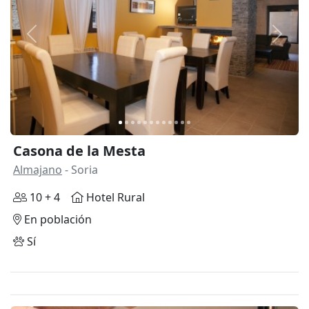
Anterior
Siguie
Casona de la Mesta
Almajano
- Soria
10 + 4
Hotel Rural
En población
Sí