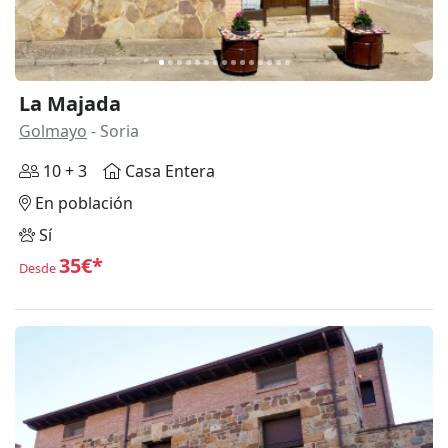
La Majada
Golmayo
- Soria
10 + 3
Casa Entera
En población
Sí
35€*
Desde