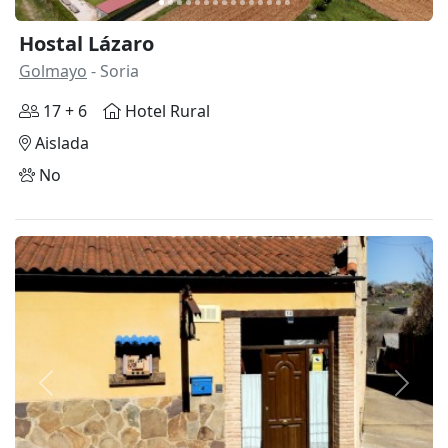
Hostal Lázaro
Golmayo
- Soria
17 + 6
Hotel Rural
Aislada
No
Anterior
Siguie