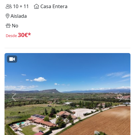
10 + 11
Casa Entera
Aislada
No
30€*
Desde
Anterior
Siguie