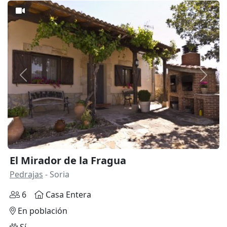
Anterior
Siguie
El Mirador de la Fragua
Pedrajas
- Soria
6
Casa Entera
En población