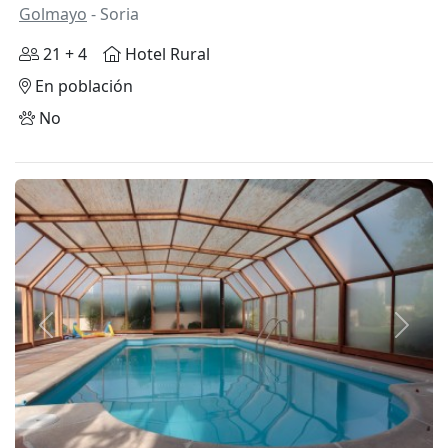
Golmayo
- Soria
21 + 4
Hotel Rural
En población
No
Anterior
Siguie