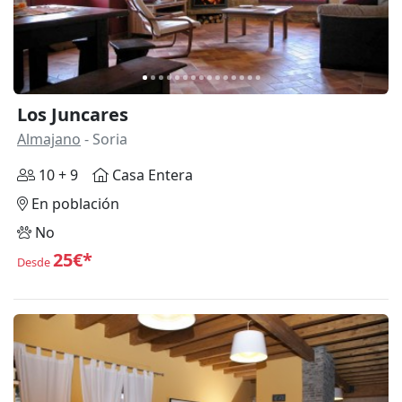
Los Juncares
Almajano
- Soria
10 + 9
Casa Entera
En población
No
25€*
Desde