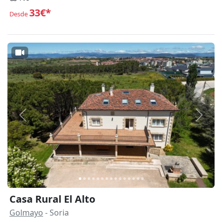
33€*
Desde
Anterior
Siguie
Casa Rural El Alto
Golmayo
- Soria