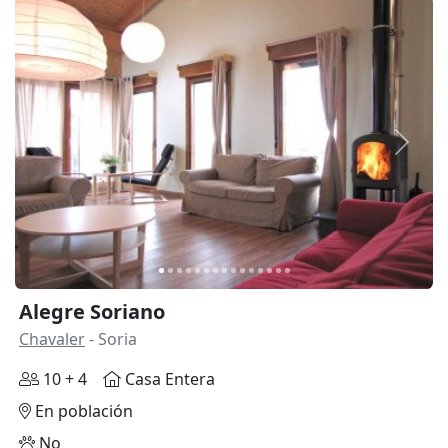
Anterior
Siguie
Alegre Soriano
Chavaler
- Soria
10 + 4
Casa Entera
En población
No