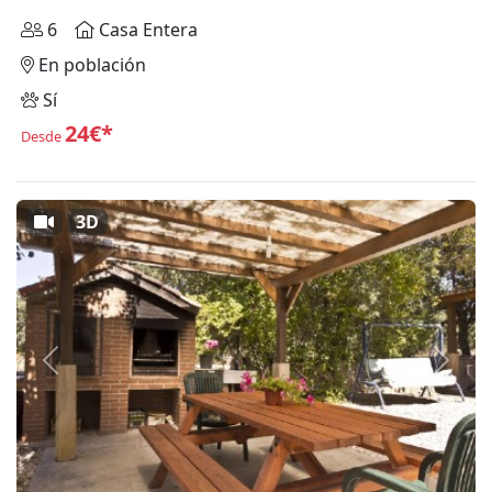
6
Casa Entera
En población
Sí
24€*
Desde
3D
Anterior
Siguie