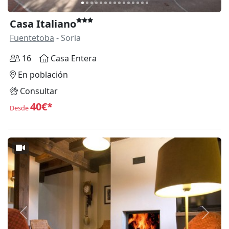
Casa Italiano
Fuentetoba
- Soria
16
Casa Entera
En población
Consultar
40€*
Desde
Anterior
Siguie