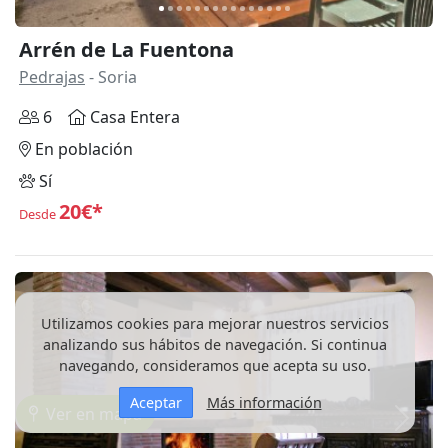
Arrén de La Fuentona
Pedrajas
- Soria
6
Casa Entera
En población
Sí
20€*
Desde
Utilizamos cookies para mejorar nuestros servicios
analizando sus hábitos de navegación. Si continua
navegando, consideramos que acepta su uso.
Aceptar
Más información
Ver en mapa
Anterior
Siguie