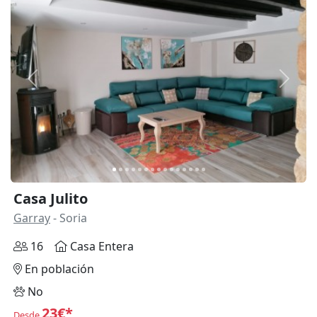
Anterior
Siguie
Casa Julito
Garray
- Soria
16
Casa Entera
En población
No
23€*
Desde