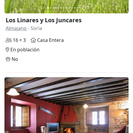
Los Linares y Los Juncares
Almajano
- Soria
16 + 3
Casa Entera
En población
No
Anterior
Siguie