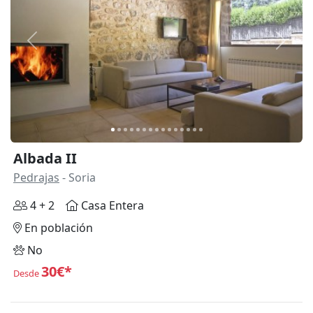
Anterior
Siguie
Albada II
Pedrajas
- Soria
4 + 2
Casa Entera
En población
No
30€*
Desde