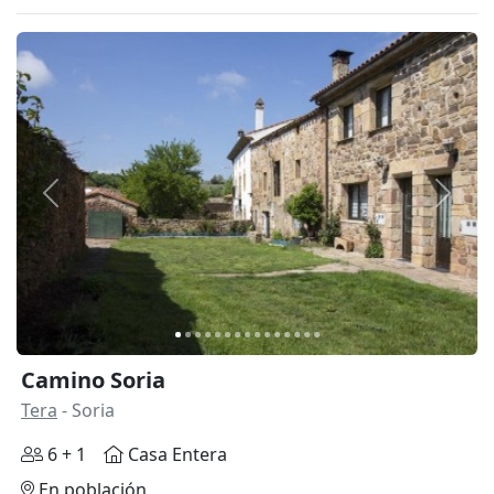
Anterior
Siguie
Camino Soria
Tera
- Soria
6 + 1
Casa Entera
En población