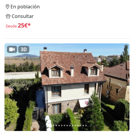
En población
Consultar
25€*
Desde
3D
Anterior
Siguie