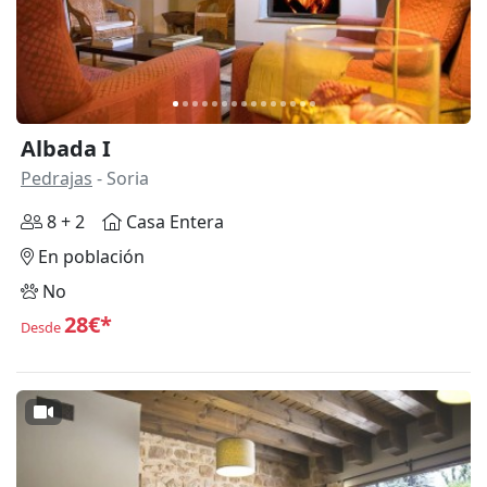
Albada I
Pedrajas
- Soria
8 + 2
Casa Entera
En población
No
28€*
Desde