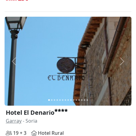
Anterior
Siguie
Hotel El Denario
Garray
- Soria
19 + 3
Hotel Rural