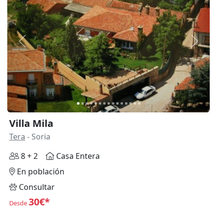
Anterior
Siguie
Villa Mila
Tera
- Soria
8 + 2
Casa Entera
En población
Consultar
30€*
Desde