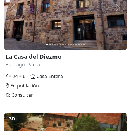
Anterior
Siguie
La Casa del Diezmo
Buitrago
- Soria
24 + 6
Casa Entera
En población
Consultar
3D