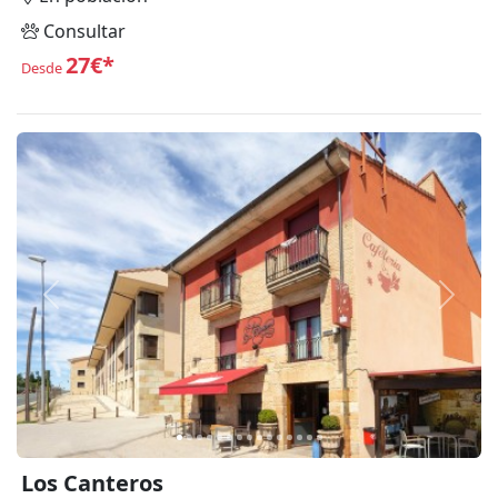
Consultar
27€*
Desde
Anterior
Siguie
Los Canteros