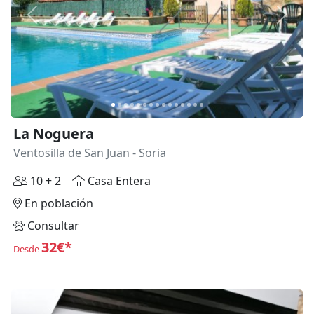
Anterior
Siguie
La Noguera
Ventosilla de San Juan
- Soria
10 + 2
Casa Entera
En población
Consultar
32€*
Desde