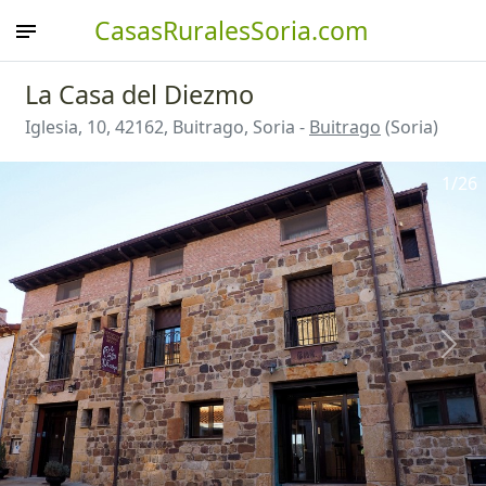
CasasRuralesSoria.com
La Casa del Diezmo
Iglesia, 10, 42162, Buitrago, Soria -
Buitrago
(Soria)
1
/26
Anterior
Sigu