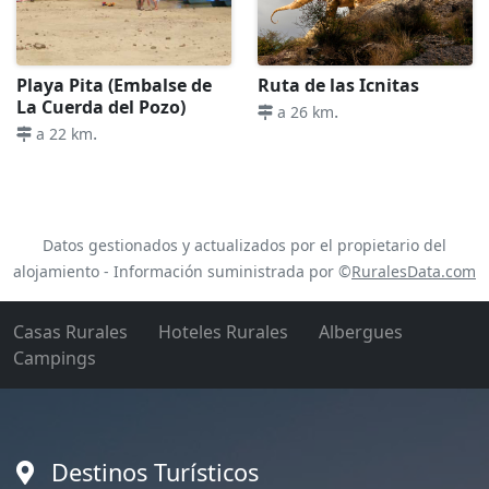
Playa Pita (Embalse de
Ruta de las Icnitas
La Cuerda del Pozo)
.
a 26 km
.
a 22 km
Datos gestionados y actualizados por el propietario del
alojamiento - Información suministrada por ©
RuralesData.com
Casas Rurales
Hoteles Rurales
Albergues
Campings
Destinos Turísticos