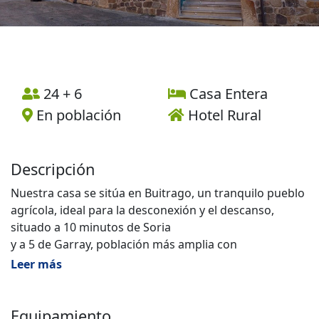
24 + 6
Casa Entera
En población
Hotel Rural
Descripción
Nuestra casa se sitúa en Buitrago, un tranquilo pueblo
agrícola, ideal para la desconexión y el descanso,
situado a 10 minutos de Soria
y a 5 de Garray, población más amplia con
restaurantes, tienda, farmacia, piscina, etc ... La casa es
Leer más
muy amplia y luminosa, tiene capacidad para 28
personas. Se distribuye en tres plantas, en la planta
baja, a la que se accede por un amplio hall, se
Equipamiento