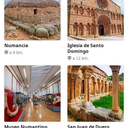
Numancia
Iglesia de Santo
Domingo
.
a 9 km
.
a 12 km
Museo Numantino
San Juan de Duero