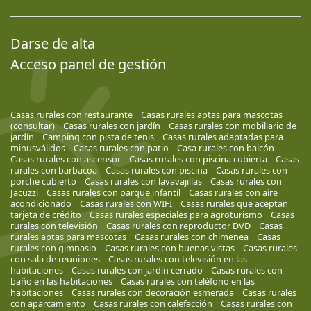
Darse de alta
Acceso panel de gestión
Casas rurales con restaurante
Casas rurales aptas para mascotas
(consultar)
Casas rurales con jardín
Casas rurales con mobiliario de
jardín
Camping con pista de tenis
Casas rurales adaptadas para
minusválidos
Casas rurales con patio
Casa rurales con balcón
Casas rurales con ascensor
Casas rurales con piscina cubierta
Casas
rurales con barbacoa
Casas rurales con piscina
Casas rurales con
porche cubierto
Casas rurales con lavavajillas
Casas rurales con
Jacuzzi
Casas rurales con parque infantil
Casas rurales con aire
acondicionado
Casas rurales con WIFI
Casas rurales que aceptan
tarjeta de crédito
Casas rurales especiales para agroturismo
Casas
rurales con televisión
Casas rurales con reproductor DVD
Casas
rurales aptas para mascotas
Casas rurales con chimenea
Casas
rurales con gimnasio
Casas rurales con buenas vistas
Casas rurales
con sala de reuniones
Casas rurales con televisión en las
habitaciones
Casas rurales con jardín cerrado
Casas rurales con
baño en las habitaciones
Casas rurales con teléfono en las
habitaciones
Casas rurales con decoración esmerada
Casas rurales
con aparcamiento
Casas rurales con calefacción
Casas rurales con