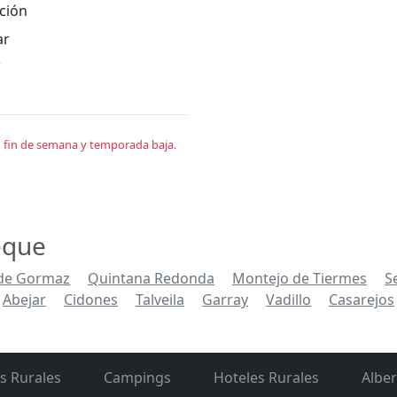
ción
ar
*
en fin de semana y temporada baja.
eque
de Gormaz
Quintana Redonda
Montejo de Tiermes
S
Abejar
Cidones
Talveila
Garray
Vadillo
Casarejos
s Rurales
Campings
Hoteles Rurales
Albe