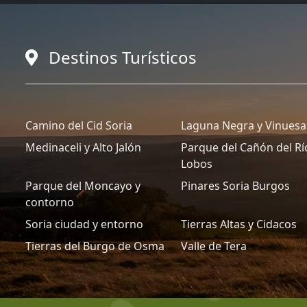
Destinos Turísticos
Camino del Cid Soria
Laguna Negra y Vinuesa
Medinaceli y Alto Jalón
Parque del Cañón del Rí
Lobos
Parque del Moncayo y
Pinares Soria Burgos
contorno
Soria ciudad y entorno
Tierras Altas y Cidacos
Tierras del Burgo de Osma
Valle de Tera