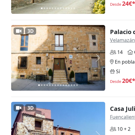
24€
Desde
3D
Palacio
Velamazán
14
Anterior
Siguiente
En pobla
Sí
20€
Desde
3D
Casa Jul
Fuencalien
10 + 2