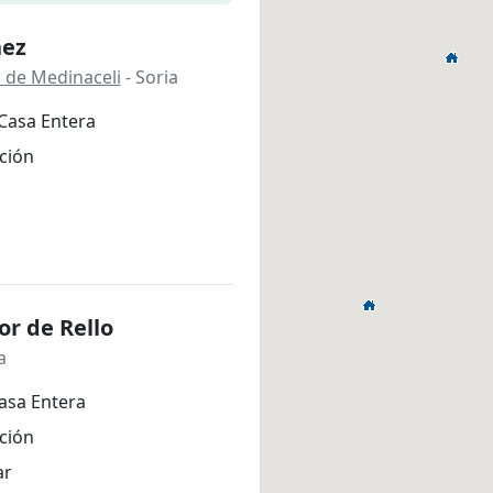
nez
 de Medinaceli
- Soria
Casa Entera
ción
or de Rello
a
asa Entera
ción
ar