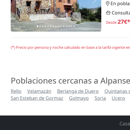
Anterior
Siguiente
En pobla
Consult
27€
Desde
(*) Precio por persona y noche calculado en base a la tarifa vigente 
Poblaciones cercanas a Alpans
Rello
Velamazán
Berlanga de Duero
Quintanas 
San Esteban de Gormaz
Golmayo
Soria
Ucero
Casa