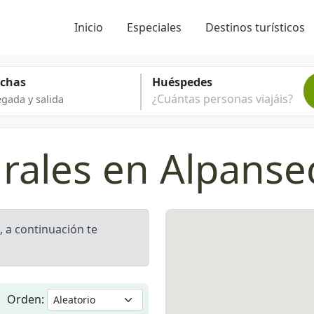
Inicio
Especiales
Destinos turísticos
echas
Huéspedes
¿Cuántas personas viajáis?
urales en Alpans
, a continuación te
Orden: