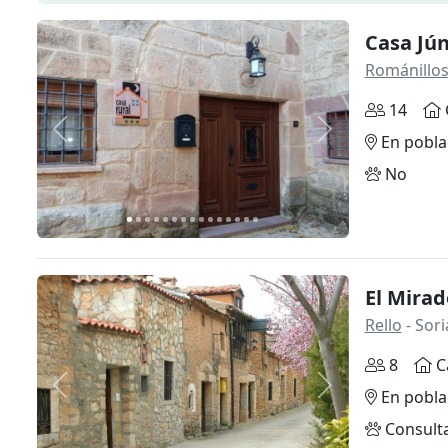
Casa Jú
Románillos
14
Anterior
Siguiente
En pobla
No
El Mirad
Rello
- Sori
8
C
Anterior
Siguiente
En pobla
Consult