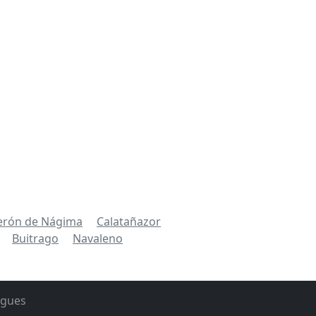
erón de Nágima
Calatañazor
Buitrago
Navaleno
rgues