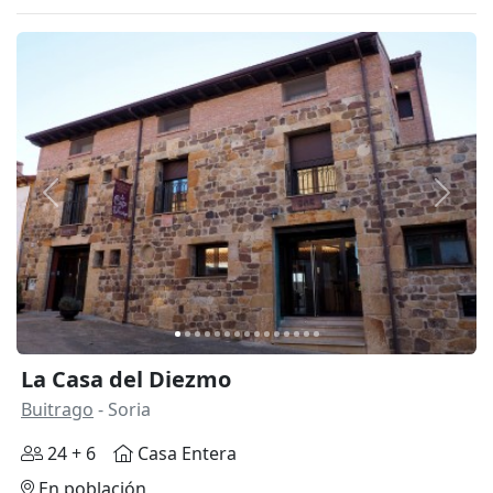
Anterior
Siguie
La Casa del Diezmo
Buitrago
- Soria
24 + 6
Casa Entera
En población