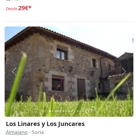
29€*
Desde
Anterior
Siguie
Los Linares y Los Juncares
Almajano
- Soria