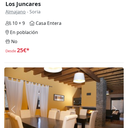
Los Juncares
Almajano
- Soria
10 + 9
Casa Entera
En población
No
25€*
Desde
Anterior
Siguie