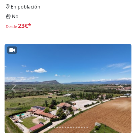
En población
No
23€*
Desde
Anterior
Siguie