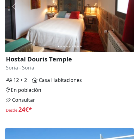
Anterior
Siguie
Hostal Douris Temple
Soria
- Soria
12 + 2
Casa Habitaciones
En población
Consultar
24€*
Desde