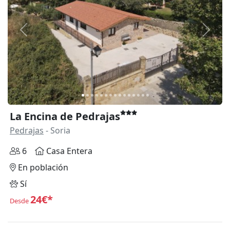
Anterior
Siguie
La Encina de Pedrajas
Pedrajas
- Soria
6
Casa Entera
En población
Sí
24€*
Desde