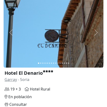
Anterior
Siguie
Hotel El Denario
Garray
- Soria
19 + 3
Hotel Rural
En población
Consultar