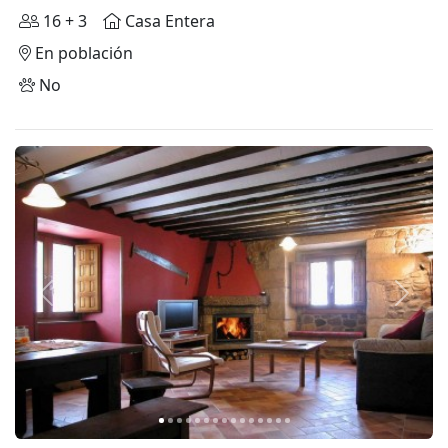
16 + 3
Casa Entera
En población
No
Anterior
Siguie