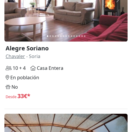
Anterior
Siguie
Alegre Soriano
Chavaler
- Soria
10 + 4
Casa Entera
En población
No
33€*
Desde