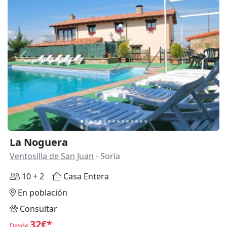
Anterior
Siguie
La Noguera
Ventosilla de San Juan
- Soria
10 + 2
Casa Entera
En población
Consultar
32€*
Desde