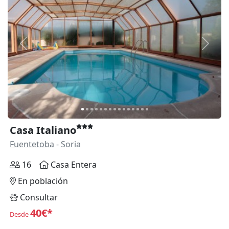
Anterior
Siguie
Casa Italiano
Fuentetoba
- Soria
16
Casa Entera
En población
Consultar
40€*
Desde