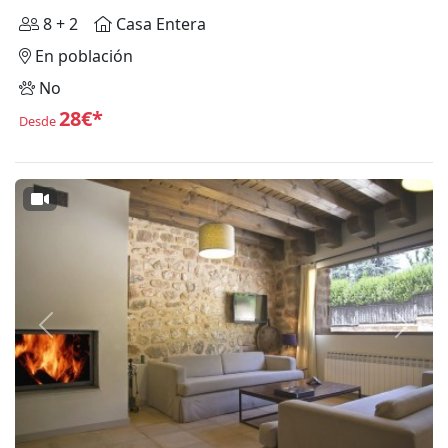
8 + 2
Casa Entera
En población
No
28€*
Desde
Anterior
Siguie