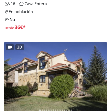
16
Casa Entera
En población
No
36€*
Desde
3D
Anterior
Siguie