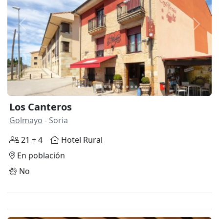
Anterior
Siguie
Los Canteros
Golmayo
- Soria
21 + 4
Hotel Rural
En población
No