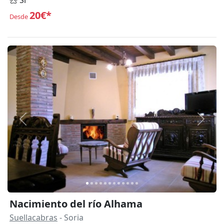
Sí
20€*
Desde
Anterior
Siguie
Nacimiento del río Alhama
Suellacabras
- Soria