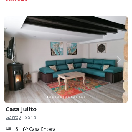
Anterior
Siguie
Casa Julito
Garray
- Soria
16
Casa Entera