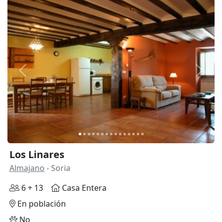
Anterior
Siguie
Los Linares
Almajano
- Soria
6 + 13
Casa Entera
En población
No