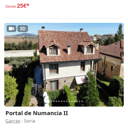
25€*
Desde
3D
Anterior
Siguie
Portal de Numancia II
Garray
- Soria