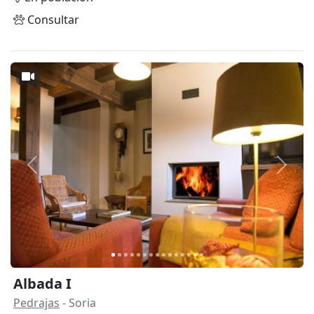
Consultar
Anterior
Siguie
Albada I
Pedrajas
- Soria