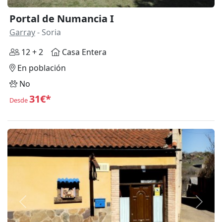
Portal de Numancia I
Garray
- Soria
12 + 2
Casa Entera
En población
No
31€*
Desde
Anterior
Siguie