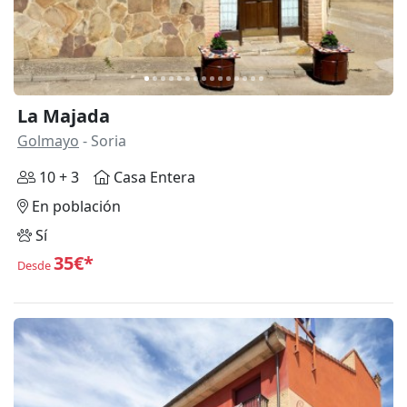
La Majada
Golmayo
- Soria
10 + 3
Casa Entera
En población
Sí
35€*
Desde