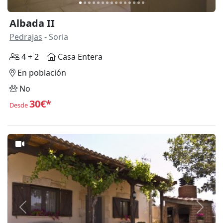
Albada II
Pedrajas
- Soria
4 + 2
Casa Entera
En población
No
30€*
Desde
Anterior
Siguie