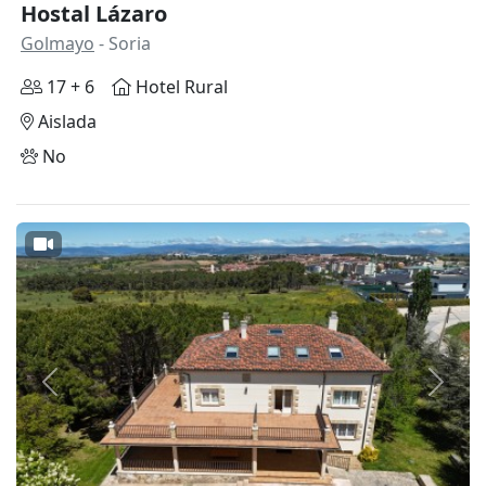
Hostal Lázaro
Golmayo
- Soria
17 + 6
Hotel Rural
Aislada
No
Anterior
Siguie