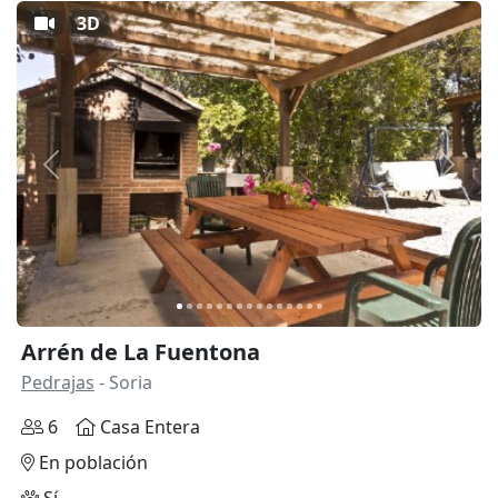
3D
Anterior
Siguie
Arrén de La Fuentona
Pedrajas
- Soria
6
Casa Entera
En población