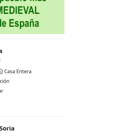
a
a
Casa Entera
ción
ar
*
Soria