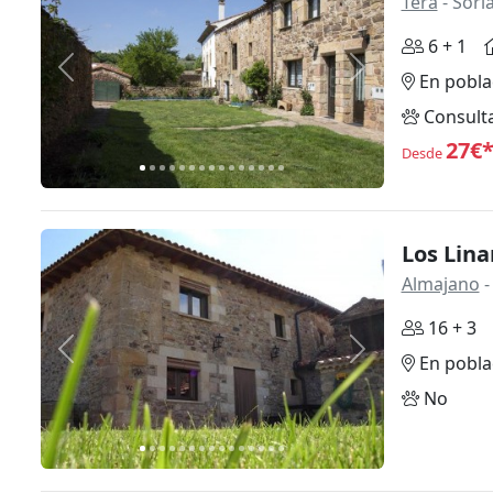
Tera
- Sori
6 + 1
Anterior
Siguiente
En pobla
Consult
27€
Desde
Los Lina
Almajano
-
16 + 3
Anterior
Siguiente
En pobla
No