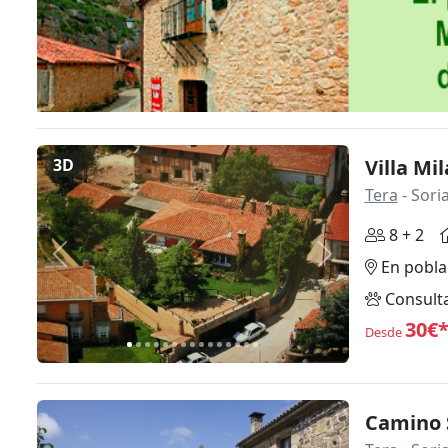
3D
Villa Mil
Tera
- Sori
8 + 2
Anterior
Siguiente
En pobla
Consult
30€
Desde
Camino 