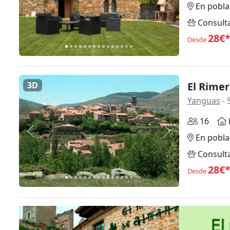
Anterior
Siguiente
En pobla
Consult
28€
Desde
3D
El Rimer
Yanguas
- 
16
Anterior
Siguiente
En pobla
Consult
28€
Desde