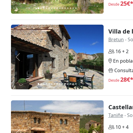
25€
Desde
Villa de
Bretun
- So
16 + 2
Anterior
Siguiente
En pobla
Consult
28€
Desde
Castella
Taniñe
- So
10 + 4