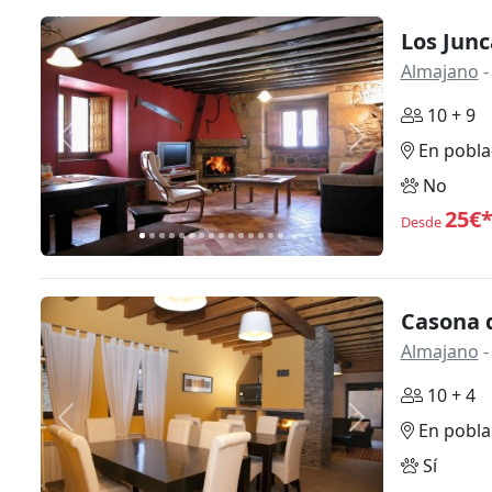
Los Junc
Almajano
-
10 + 9
Anterior
Siguiente
En pobla
No
25€
Desde
Casona 
Almajano
-
10 + 4
Anterior
Siguiente
En pobla
Sí