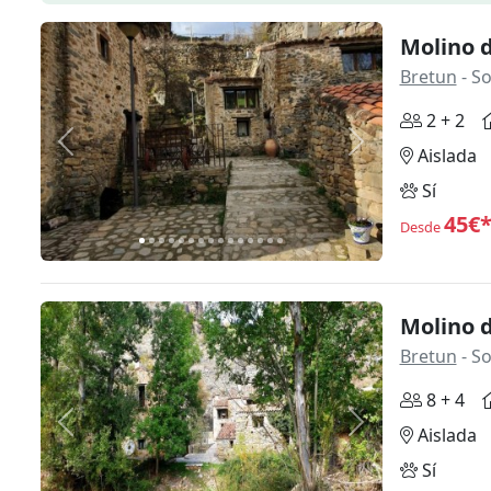
Molino 
Bretun
- So
2 + 2
Anterior
Siguiente
Aislada
Sí
45€
Desde
Molino d
Bretun
- So
8 + 4
Anterior
Siguiente
Aislada
Sí