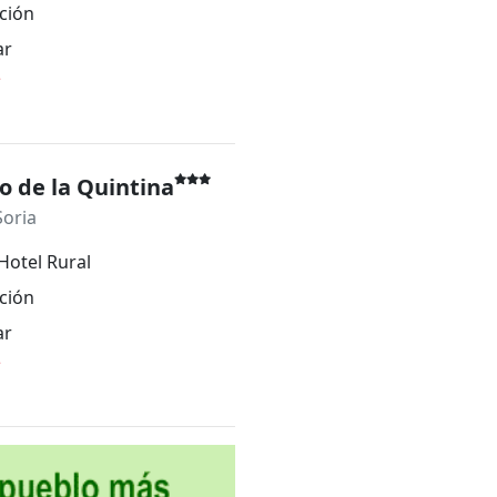
ción
ar
*
o de la Quintina
Soria
Hotel Rural
ción
ar
*