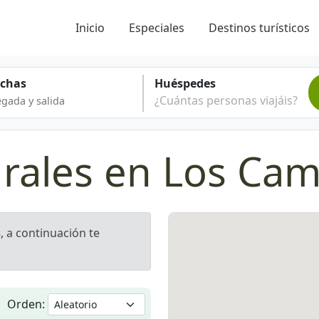
Inicio
Especiales
Destinos turísticos
echas
Huéspedes
¿Cuántas personas viajáis?
urales en Los Ca
s
, a continuación te
Orden: