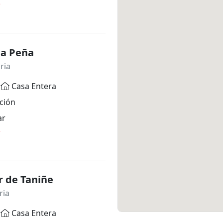
*
 la Peña
ria
Casa Entera
ción
ar
*
r de Taniñe
ria
Casa Entera