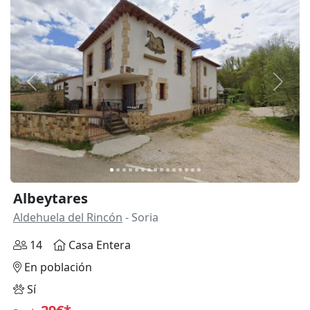
Anterior
Siguie
Albeytares
Aldehuela del Rincón
- Soria
14
Casa Entera
En población
Sí