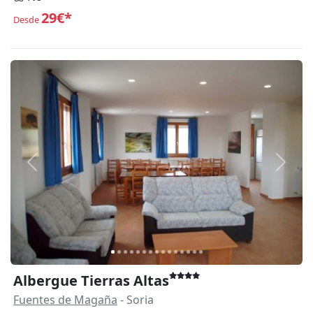
29€*
Desde
Anterior
Siguie
Albergue Tierras Altas
Fuentes de Magaña
- Soria