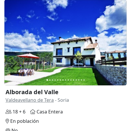
Anterior
Siguie
Alborada del Valle
Valdeavellano de Tera
- Soria
18 + 6
Casa Entera
En población
No