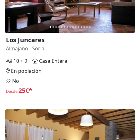
Los Juncares
Almajano
- Soria
10 + 9
Casa Entera
En población
No
25€*
Desde