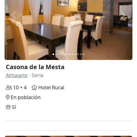
Anterior
Siguie
Casona de la Mesta
Almajano
- Soria
10 + 4
Hotel Rural
En población
Sí