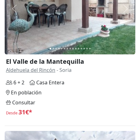
Anterior
Siguie
El Valle de la Mantequilla
Aldehuela del Rincón
- Soria
6 + 2
Casa Entera
En población
Consultar
31€*
Desde