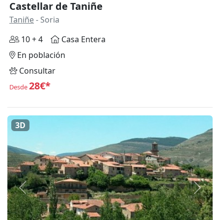
Castellar de Taniñe
Taniñe
- Soria
10 + 4
Casa Entera
En población
Consultar
28€*
Desde
3D
Anterior
Siguie