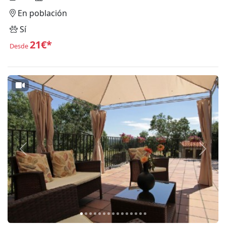
En población
Sí
21€*
Desde
Anterior
Siguie