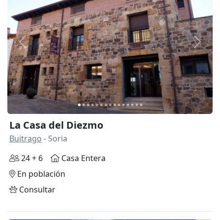
Anterior
Siguie
La Casa del Diezmo
Buitrago
- Soria
24 + 6
Casa Entera
En población
Consultar