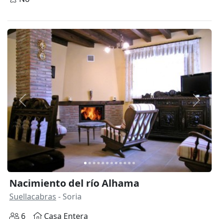
Anterior
Siguie
Nacimiento del río Alhama
Suellacabras
- Soria
6
Casa Entera