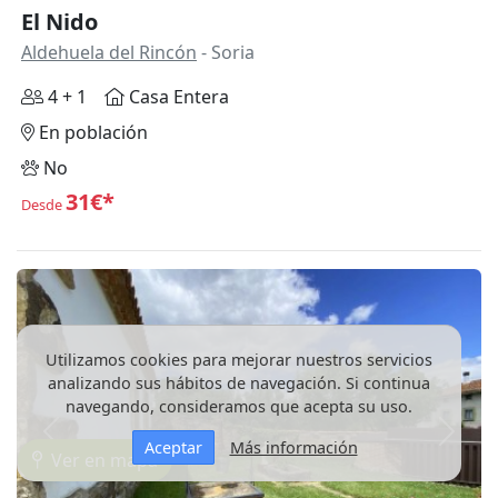
El Nido
Aldehuela del Rincón
- Soria
4 + 1
Casa Entera
En población
No
31€*
Desde
Utilizamos cookies para mejorar nuestros servicios
analizando sus hábitos de navegación. Si continua
navegando, consideramos que acepta su uso.
Anterior
Siguie
Aceptar
Más información
Ver en mapa