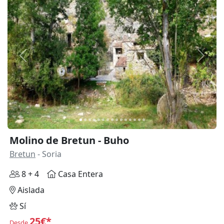
Anterior
Siguie
Molino de Bretun - Buho
Bretun
- Soria
8 + 4
Casa Entera
Aislada
Sí
25€*
Desde