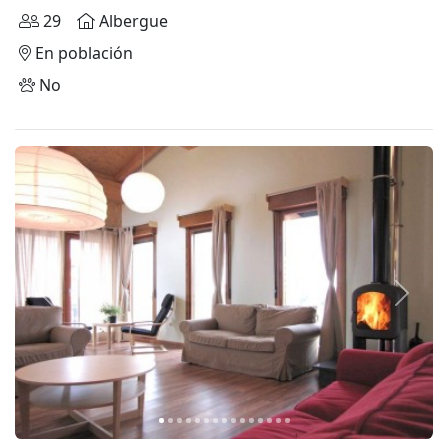
29
Albergue
En población
No
Anterior
Siguie