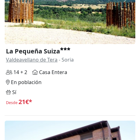
Anterior
Siguie
La Pequeña Suiza
Valdeavellano de Tera
- Soria
14 + 2
Casa Entera
En población
Sí
21€*
Desde