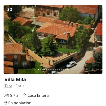
3D
Anterior
Siguie
Villa Mila
Tera
- Soria
8 + 2
Casa Entera
En población