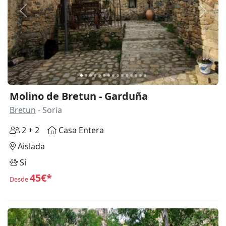
Anterior
Siguie
Molino de Bretun - Garduña
Bretun
- Soria
2 + 2
Casa Entera
Aislada
Sí
45€*
Desde