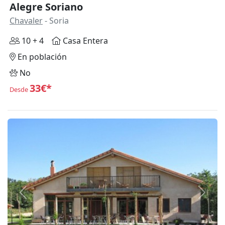
Alegre Soriano
Chavaler
- Soria
10 + 4
Casa Entera
En población
No
33€*
Desde
Anterior
Siguie