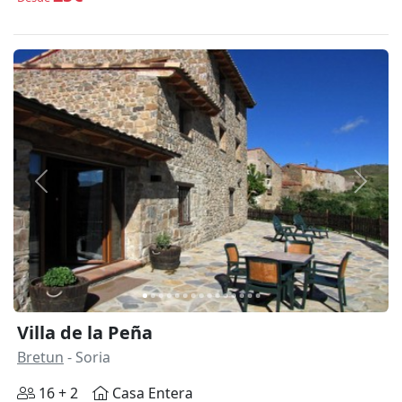
Anterior
Siguie
Villa de la Peña
Bretun
- Soria
16 + 2
Casa Entera