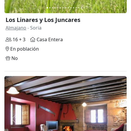
Los Linares y Los Juncares
Almajano
- Soria
16 + 3
Casa Entera
En población
No
Anterior
Siguie