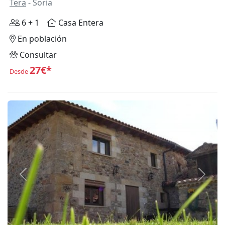
Tera
- Soria
6 + 1
Casa Entera
En población
Consultar
27€*
Desde
Anterior
Siguie