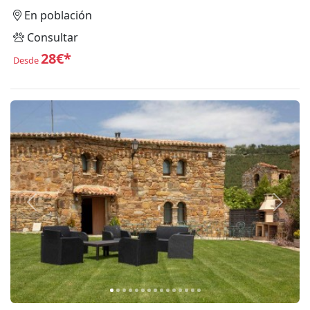
En población
Consultar
28€*
Desde
Anterior
Siguie