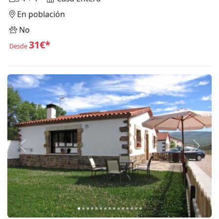
En población
No
31€*
Desde
Anterior
Siguie