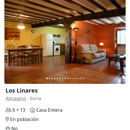
Anterior
Siguie
Los Linares
Almajano
- Soria
6 + 13
Casa Entera
En población
No