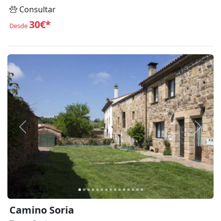
Consultar
30€*
Desde
Anterior
Siguie
Camino Soria