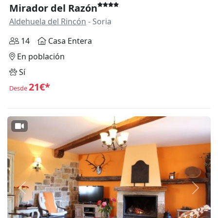
Mirador del Razón
Aldehuela del Rincón
- Soria
14
Casa Entera
En población
Sí
21€*
Desde
Anterior
Siguie