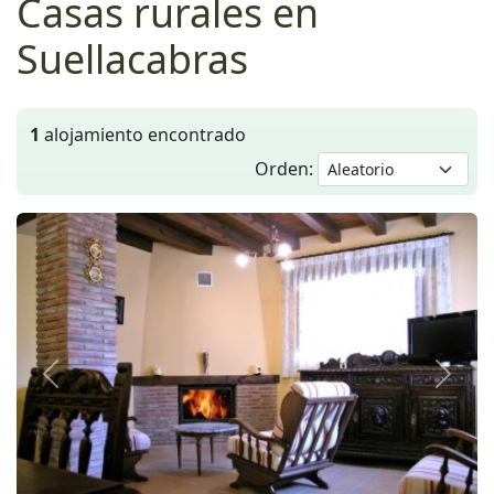
Casas rurales en
Suellacabras
1
alojamiento encontrado
Orden:
Anterior
Siguie