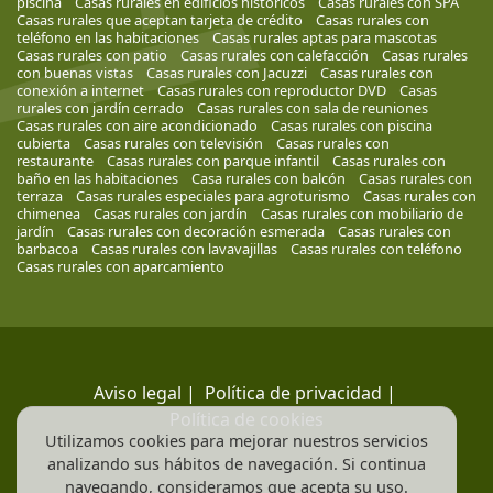
piscina
Casas rurales en edificios históricos
Casas rurales con SPA
Casas rurales que aceptan tarjeta de crédito
Casas rurales con
teléfono en las habitaciones
Casas rurales aptas para mascotas
Casas rurales con patio
Casas rurales con calefacción
Casas rurales
con buenas vistas
Casas rurales con Jacuzzi
Casas rurales con
conexión a internet
Casas rurales con reproductor DVD
Casas
rurales con jardín cerrado
Casas rurales con sala de reuniones
Casas rurales con aire acondicionado
Casas rurales con piscina
cubierta
Casas rurales con televisión
Casas rurales con
restaurante
Casas rurales con parque infantil
Casas rurales con
baño en las habitaciones
Casa rurales con balcón
Casas rurales con
terraza
Casas rurales especiales para agroturismo
Casas rurales con
chimenea
Casas rurales con jardín
Casas rurales con mobiliario de
jardín
Casas rurales con decoración esmerada
Casas rurales con
barbacoa
Casas rurales con lavavajillas
Casas rurales con teléfono
Casas rurales con aparcamiento
Aviso legal
|
Política de privacidad
|
Política de cookies
Utilizamos cookies para mejorar nuestros servicios
analizando sus hábitos de navegación. Si continua
navegando, consideramos que acepta su uso.