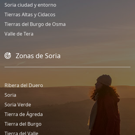
Soria ciudad y entorno
Tierras Altas y Cidacos
Tierras del Burgo de Osma
Valle de Tera
Zonas de Soria
Ribera del Duero
Soria
Soria Verde
Tierra de Ágreda
Tierra del Burgo
Tierra del Valle