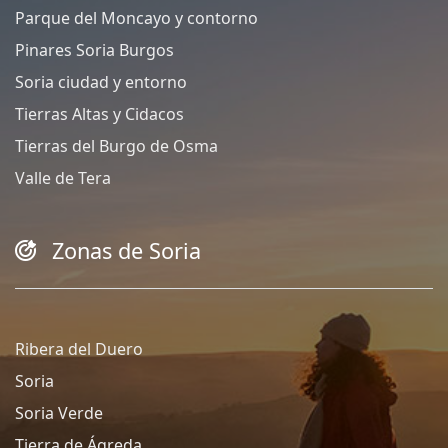
Parque del Moncayo y contorno
Pinares Soria Burgos
Soria ciudad y entorno
Tierras Altas y Cidacos
Tierras del Burgo de Osma
Valle de Tera
Zonas de Soria
Ribera del Duero
Soria
Soria Verde
Tierra de Ágreda