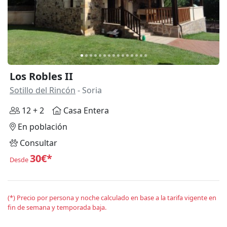
Los Robles II
Sotillo del Rincón
- Soria
12 + 2
Casa Entera
En población
Consultar
30€*
Desde
(*) Precio por persona y noche calculado en base a la tarifa vigente en
fin de semana y temporada baja.