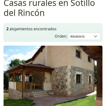
Casas rurales en Sotillo
del Rincón
2
alojamientos encontrados
Orden:
Anterior
Siguie