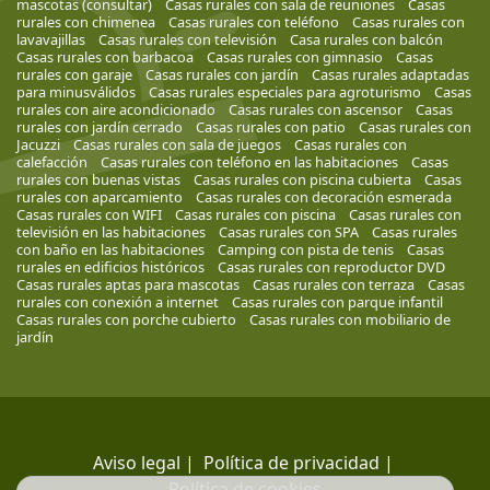
mascotas (consultar)
Casas rurales con sala de reuniones
Casas
rurales con chimenea
Casas rurales con teléfono
Casas rurales con
lavavajillas
Casas rurales con televisión
Casa rurales con balcón
Casas rurales con barbacoa
Casas rurales con gimnasio
Casas
rurales con garaje
Casas rurales con jardín
Casas rurales adaptadas
para minusválidos
Casas rurales especiales para agroturismo
Casas
rurales con aire acondicionado
Casas rurales con ascensor
Casas
rurales con jardín cerrado
Casas rurales con patio
Casas rurales con
Jacuzzi
Casas rurales con sala de juegos
Casas rurales con
calefacción
Casas rurales con teléfono en las habitaciones
Casas
rurales con buenas vistas
Casas rurales con piscina cubierta
Casas
rurales con aparcamiento
Casas rurales con decoración esmerada
Casas rurales con WIFI
Casas rurales con piscina
Casas rurales con
televisión en las habitaciones
Casas rurales con SPA
Casas rurales
con baño en las habitaciones
Camping con pista de tenis
Casas
rurales en edificios históricos
Casas rurales con reproductor DVD
Casas rurales aptas para mascotas
Casas rurales con terraza
Casas
rurales con conexión a internet
Casas rurales con parque infantil
Casas rurales con porche cubierto
Casas rurales con mobiliario de
jardín
Aviso legal
|
Política de privacidad
|
Política de cookies