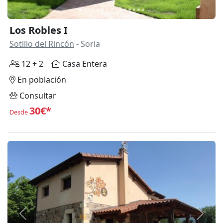
Los Robles I
Sotillo del Rincón
- Soria
12 + 2
Casa Entera
En población
Consultar
30€*
Desde
Anterior
Siguie