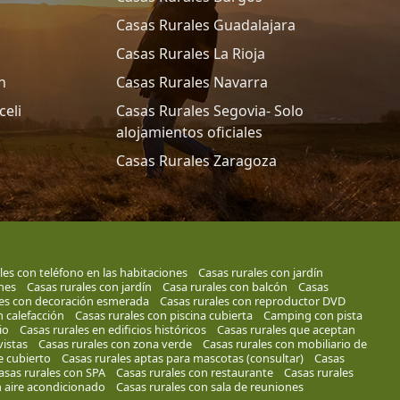
Casas Rurales Guadalajara
Casas Rurales La Rioja
n
Casas Rurales Navarra
celi
Casas Rurales Segovia- Solo
alojamientos oficiales
Casas Rurales Zaragoza
les con teléfono en las habitaciones
Casas rurales con jardín
ones
Casas rurales con jardín
Casa rurales con balcón
Casas
les con decoración esmerada
Casas rurales con reproductor DVD
n calefacción
Casas rurales con piscina cubierta
Camping con pista
io
Casas rurales en edificios históricos
Casas rurales que aceptan
vistas
Casas rurales con zona verde
Casas rurales con mobiliario de
e cubierto
Casas rurales aptas para mascotas (consultar)
Casas
asas rurales con SPA
Casas rurales con restaurante
Casas rurales
n aire acondicionado
Casas rurales con sala de reuniones