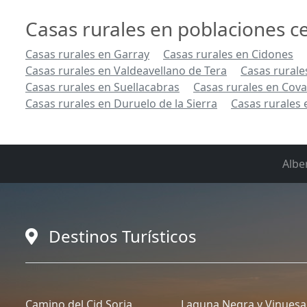
Casas rurales en poblaciones 
Casas rurales en Garray
Casas rurales en Cidones
Casas rurales en Valdeavellano de Tera
Casas rurale
Casas rurales en Suellacabras
Casas rurales en Cov
Casas rurales en Duruelo de la Sierra
Casas rurales
Albe
Destinos Turísticos
Camino del Cid Soria
Laguna Negra y Vinuesa