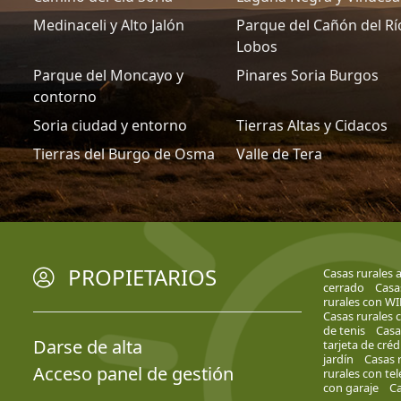
Medinaceli y Alto Jalón
Parque del Cañón del Rí
Lobos
Parque del Moncayo y
Pinares Soria Burgos
contorno
Soria ciudad y entorno
Tierras Altas y Cidacos
Tierras del Burgo de Osma
Valle de Tera
PROPIETARIOS
Casas rurales 
cerrado
Casa
rurales con WI
Casas rurales c
de tenis
Casa
Darse de alta
tarjeta de créd
jardín
Casas 
Acceso panel de gestión
rurales con te
con garaje
Ca