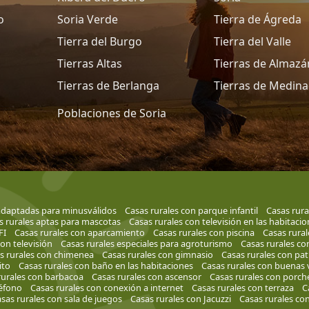
o
Soria Verde
Tierra de Ágreda
Tierra del Burgo
Tierra del Valle
Tierras Altas
Tierras de Almazá
Tierras de Berlanga
Tierras de Medina
Poblaciones de Soria
adaptadas para minusválidos
Casas rurales con parque infantil
Casas rura
s rurales aptas para mascotas
Casas rurales con televisión en las habitaci
FI
Casas rurales con aparcamiento
Casas rurales con piscina
Casas rura
on televisión
Casas rurales especiales para agroturismo
Casas rurales co
s rurales con chimenea
Casas rurales con gimnasio
Casas rurales con pat
ito
Casas rurales con baño en las habitaciones
Casas rurales con buenas 
rurales con barbacoa
Casas rurales con ascensor
Casas rurales con porch
léfono
Casas rurales con conexión a internet
Casas rurales con terraza
C
sas rurales con sala de juegos
Casas rurales con Jacuzzi
Casas rurales co