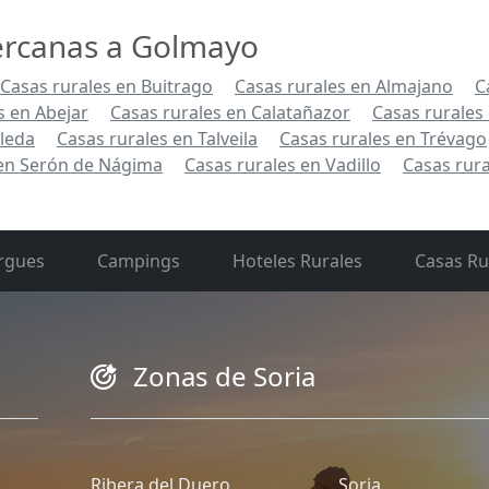
cercanas a Golmayo
Casas rurales en Buitrago
Casas rurales en Almajano
C
s en Abejar
Casas rurales en Calatañazor
Casas rurales
aleda
Casas rurales en Talveila
Casas rurales en Trévago
 en Serón de Nágima
Casas rurales en Vadillo
Casas rur
rgues
Campings
Hoteles Rurales
Casas Ru
Zonas de Soria
Ribera del Duero
Soria