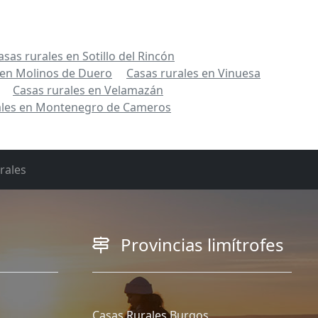
asas rurales en Sotillo del Rincón
 en Molinos de Duero
Casas rurales en Vinuesa
Casas rurales en Velamazán
ales en Montenegro de Cameros
rales
Provincias limítrofes
Casas Rurales Burgos