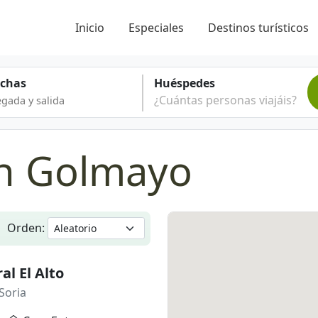
Inicio
Especiales
Destinos turísticos
echas
Huéspedes
¿Cuántas personas viajáis?
en Golmayo
Orden:
al El Alto
Soria