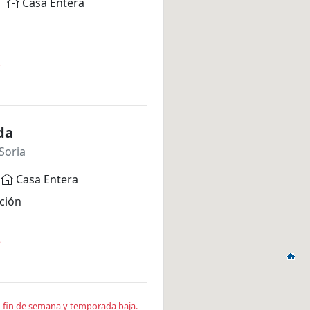
Casa Entera
*
da
Soria
Casa Entera
ción
*
en fin de semana y temporada baja.