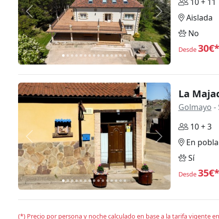
10 + 11
Anterior
Siguiente
Aislada
No
30€
Desde
La Maja
Golmayo
- 
10 + 3
Anterior
Siguiente
En pobla
Sí
35€
Desde
(*) Precio por persona y noche calculado en base a la tarifa vigente 