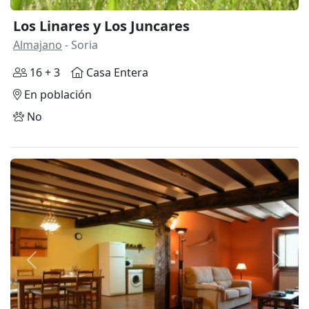
Los Linares y Los Juncares
Almajano
- Soria
16 + 3
Casa Entera
En población
No
Anterior
Siguie