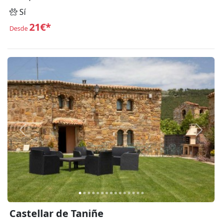
Sí
21€*
Desde
Anterior
Siguie
Castellar de Taniñe