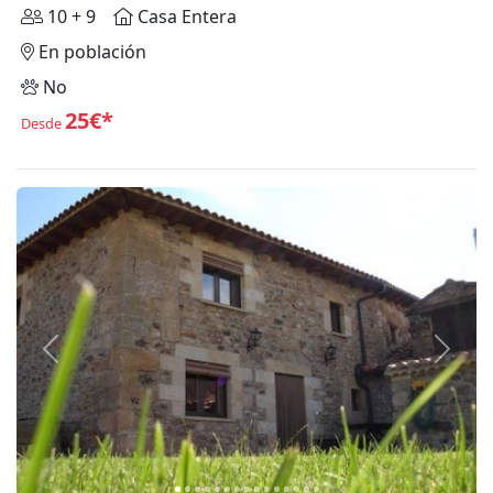
10 + 9
Casa Entera
En población
No
25€*
Desde
Anterior
Siguie