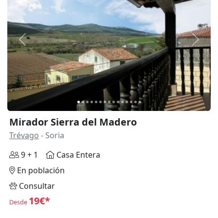
Anterior
Siguie
Mirador Sierra del Madero
Trévago
- Soria
9 + 1
Casa Entera
En población
Consultar
19€*
Desde