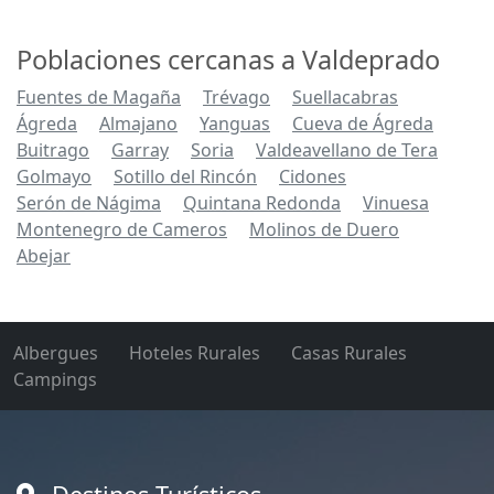
Poblaciones cercanas a Valdeprado
Fuentes de Magaña
Trévago
Suellacabras
Ágreda
Almajano
Yanguas
Cueva de Ágreda
Buitrago
Garray
Soria
Valdeavellano de Tera
Golmayo
Sotillo del Rincón
Cidones
Serón de Nágima
Quintana Redonda
Vinuesa
Montenegro de Cameros
Molinos de Duero
Abejar
Albergues
Hoteles Rurales
Casas Rurales
Campings