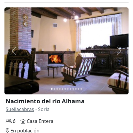
Anterior
Siguie
Nacimiento del río Alhama
Suellacabras
- Soria
6
Casa Entera
En población