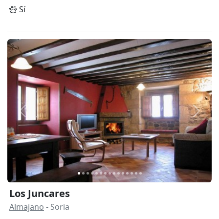
Sí
Anterior
Siguie
Los Juncares
Almajano
- Soria