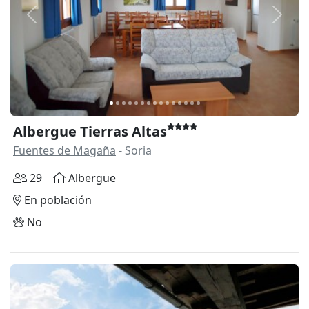
Anterior
Siguie
Albergue Tierras Altas
Fuentes de Magaña
- Soria
29
Albergue
En población
No