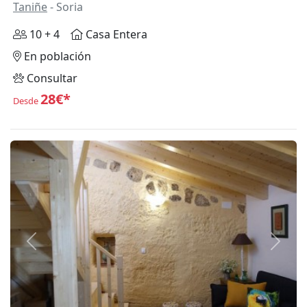
Taniñe
- Soria
10 + 4
Casa Entera
En población
Consultar
28€*
Desde
Anterior
Siguie