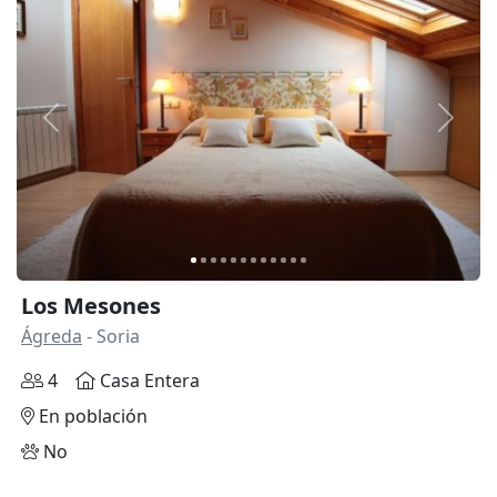
Anterior
Siguie
Los Mesones
Ágreda
- Soria
4
Casa Entera
En población
No