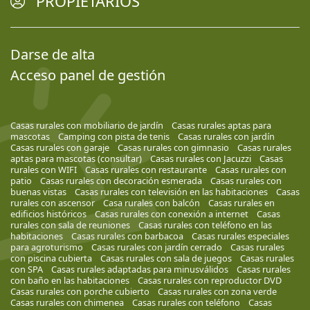
PROPIETARIOS
Darse de alta
Acceso panel de gestión
Casas rurales con mobiliario de jardín
Casas rurales aptas para
mascotas
Camping con pista de tenis
Casas rurales con jardín
Casas rurales con garaje
Casas rurales con gimnasio
Casas rurales
aptas para mascotas (consultar)
Casas rurales con Jacuzzi
Casas
rurales con WIFI
Casas rurales con restaurante
Casas rurales con
patio
Casas rurales con decoración esmerada
Casas rurales con
buenas vistas
Casas rurales con televisión en las habitaciones
Casas
rurales con ascensor
Casa rurales con balcón
Casas rurales en
edificios históricos
Casas rurales con conexión a internet
Casas
rurales con sala de reuniones
Casas rurales con teléfono en las
habitaciones
Casas rurales con barbacoa
Casas rurales especiales
para agroturismo
Casas rurales con jardín cerrado
Casas rurales
con piscina cubierta
Casas rurales con sala de juegos
Casas rurales
con SPA
Casas rurales adaptadas para minusválidos
Casas rurales
con baño en las habitaciones
Casas rurales con reproductor DVD
Casas rurales con porche cubierto
Casas rurales con zona verde
Casas rurales con chimenea
Casas rurales con teléfono
Casas