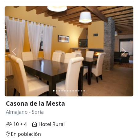
Anterior
Siguie
Casona de la Mesta
Almajano
- Soria
10 + 4
Hotel Rural
En población