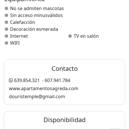
Los Apartamentos La Dama Azul admiten mascotas.
No se admiten mascotas
Hay WiFi gratuita en todas las instalaciones.
Sin acceso minusválidos
Calefacción
Los alojamientos tienen zona de salón comedor.
Decoración esmerada
También disponen de cocina con microondas, nevera,
Internet
TV en salón
fogones y cafetera. El baño privado consta de bañera o
WIFI
ducha. También se proporcionan toallas y ropa de
cama.
Contacto
639.854.321
-
607.941.784
www.apartamentosagreda.com
douristemple@
gmail.com
Disponibilidad