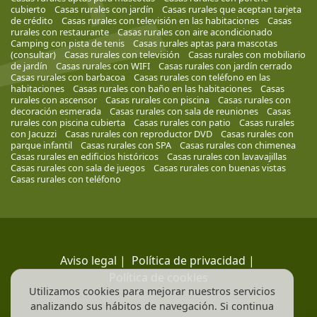
cubierto
Casas rurales con jardín
Casas rurales que aceptan tarjeta
de crédito
Casas rurales con televisión en las habitaciones
Casas
rurales con restaurante
Casas rurales con aire acondicionado
Camping con pista de tenis
Casas rurales aptas para mascotas
(consultar)
Casas rurales con televisión
Casas rurales con mobiliario
de jardín
Casas rurales con WIFI
Casas rurales con jardín cerrado
Casas rurales con barbacoa
Casas rurales con teléfono en las
habitaciones
Casas rurales con baño en las habitaciones
Casas
rurales con ascensor
Casas rurales con piscina
Casas rurales con
decoración esmerada
Casas rurales con sala de reuniones
Casas
rurales con piscina cubierta
Casas rurales con patio
Casas rurales
con Jacuzzi
Casas rurales con reproductor DVD
Casas rurales con
parque infantil
Casas rurales con SPA
Casas rurales con chimenea
Casas rurales en edificios históricos
Casas rurales con lavavajillas
Casas rurales con sala de juegos
Casas rurales con buenas vistas
Casas rurales con teléfono
Aviso legal
|
Política de privacidad
|
Política de cookies
Utilizamos cookies para mejorar nuestros servicios
analizando sus hábitos de navegación. Si continua