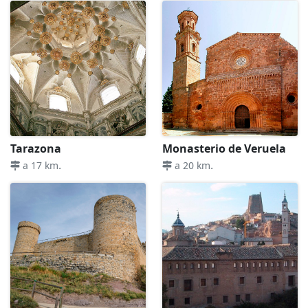
Tarazona
Monasterio de Veruela
.
.
a 17 km
a 20 km