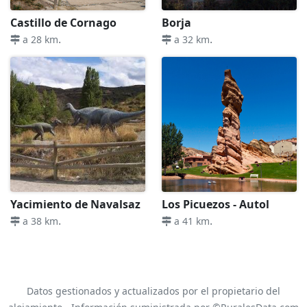
Castillo de Cornago
Borja
.
.
a 28 km
a 32 km
Yacimiento de Navalsaz
Los Picuezos - Autol
.
.
a 38 km
a 41 km
Datos gestionados y actualizados por el propietario del