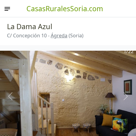
CasasRuralesSoria.com
La Dama Azul
C/ Concepción 10 -
Ágreda
(Soria)
1
/22
Anterior
Sigu