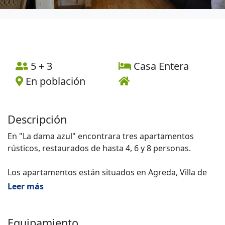
5 + 3
Casa Entera
En población
Descripción
En "La dama azul" encontrara tres apartamentos
rústicos, restaurados de hasta 4, 6 y 8 personas.
Los apartamentos están situados en Agreda, Villa de
las Tres Culturas, en la Meseta castellana al pie del
Leer más
Moncayo, limítrofe de las vecinas comunidades de
Aragón, La Rioja y Navarra.
Equipamiento