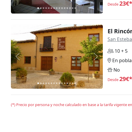
23€
Desde
El Rincó
San Esteb
10 + 5
Anterior
Siguiente
En pobla
No
29€
Desde
(*) Precio por persona y noche calculado en base a la tarifa vigente 