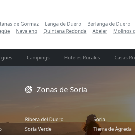
tanas de Gormaz
Langa de Duero
Berlanga de Duero
agüe
Navaleno
Quintana Redonda
Abejar
Molinos 
rgues
Campings
Hoteles Rurales
Casas Ru
Zonas de Soria
Ribera del Duero
Soria
o
Soria Verde
Tierra de Ágreda