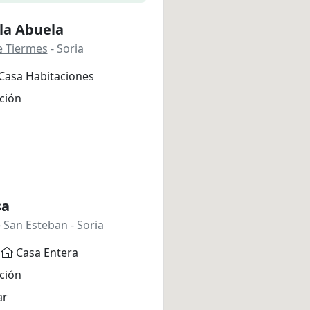
la Abuela
e Tiermes
- Soria
Casa Habitaciones
ción
sa
 San Esteban
- Soria
Casa Entera
ción
ar