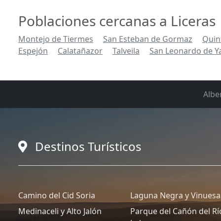
Poblaciones cercanas a Liceras
Montejo de Tiermes
San Esteban de Gormaz
Quin
Espejón
Calatañazor
Talveila
San Leonardo de Y
Albe
Destinos Turísticos
Camino del Cid Soria
Laguna Negra y Vinuesa
Medinaceli y Alto Jalón
Parque del Cañón del Rí