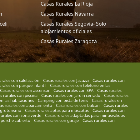
Casas Rurales La Rioja
n
Casas Rurales Navarra
celi
Casas Rurales Segovia- Solo
alojamientos oficiales
Casas Rurales Zaragoza
urales con calefacción
Casas rurales con Jacuzzi
Casas rurales con
urales con parque infantil
Casas rurales con teléfono en las
Casas rurales con ascensor
Casas rurales con SPA
Casas rurales
s rurales con piscina
Casas rurales con jardín cerrado
Casas rurales
en las habitaciones
Camping con pista de tenis
Casas rurales en
as rurales con aparcamiento
Casa rurales con balcón
Casas rurales
 agroturismo
Casas rurales aptas para mascotas
Casas rurales con
rurales con zona verde
Casas rurales adaptadas para minusválidos
 porche cubierto
Casas rurales con garaje
Casas rurales con