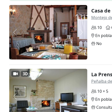
Casa de 
Montejo d
10
Anterior
Siguiente
En pobla
No
3D
La Pren
Peñalba de
10 + 5
Anterior
Siguiente
En pobla
Consult