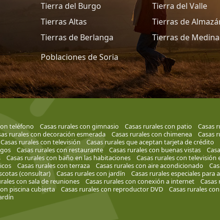
Tierra del Burgo
Tierra del Valle
Tierras Altas
Tierras de Almazá
Tierras de Berlanga
Tierras de Medina
Poblaciones de Soria
con teléfono
Casas rurales con gimnasio
Casas rurales con patio
Casas r
as rurales con decoración esmerada
Casas rurales con chimenea
Casas r
Casas rurales con televisión
Casas rurales que aceptan tarjeta de crédito
egos
Casas rurales con restaurante
Casas rurales con buenas vistas
Casa
s
Casas rurales con baño en las habitaciones
Casas rurales con televisión 
ricos
Casas rurales con terraza
Casas rurales con aire acondicionado
Cas
cotas (consultar)
Casas rurales con jardín
Casas rurales especiales para
rales con sala de reuniones
Casas rurales con conexión a internet
Casas 
con piscina cubierta
Casas rurales con reproductor DVD
Casas rurales con
ardín