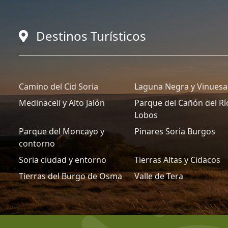
Destinos Turísticos
Camino del Cid Soria
Laguna Negra y Vinuesa
Medinaceli y Alto Jalón
Parque del Cañón del Rí
Lobos
Parque del Moncayo y
Pinares Soria Burgos
contorno
Soria ciudad y entorno
Tierras Altas y Cidacos
Tierras del Burgo de Osma
Valle de Tera