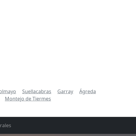
olmayo
Suellacabras
Garray
Ágreda
Montejo de Tiermes
rales