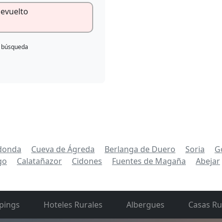
devuelto
e búsqueda
donda
Cueva de Ágreda
Berlanga de Duero
Soria
G
go
Calatañazor
Cidones
Fuentes de Magaña
Abejar
pings
Hoteles Rurales
Albergues
Casas Ru