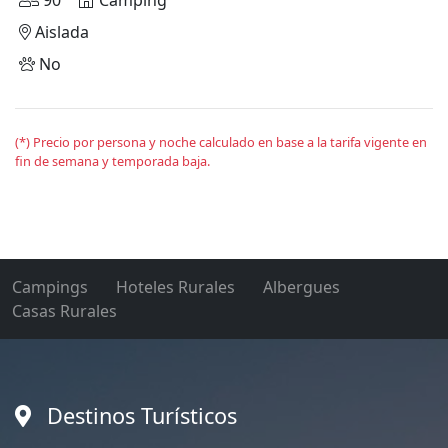
90
Camping
Aislada
No
(*) Precio por persona y noche calculado en base a la tarifa vigente en
fin de semana y temporada baja.
Campings
Hoteles Rurales
Albergues
Casas Rurales
Destinos Turísticos