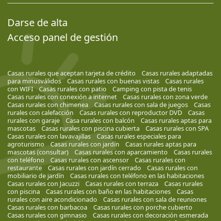
Darse de alta
Acceso panel de gestión
Casas rurales que aceptan tarjeta de crédito
Casas rurales adaptadas
para minusválidos
Casas rurales con buenas vistas
Casas rurales
con WIFI
Casas rurales con patio
Camping con pista de tenis
Casas rurales con conexión a internet
Casas rurales con zona verde
Casas rurales con chimenea
Casas rurales con sala de juegos
Casas
rurales con calefacción
Casas rurales con reproductor DVD
Casas
rurales con garaje
Casa rurales con balcón
Casas rurales aptas para
mascotas
Casas rurales con piscina cubierta
Casas rurales con SPA
Casas rurales con lavavajillas
Casas rurales especiales para
agroturismo
Casas rurales con jardín
Casas rurales aptas para
mascotas (consultar)
Casas rurales con aparcamiento
Casas rurales
con teléfono
Casas rurales con ascensor
Casas rurales con
restaurante
Casas rurales con jardín cerrado
Casas rurales con
mobiliario de jardín
Casas rurales con teléfono en las habitaciones
Casas rurales con Jacuzzi
Casas rurales con terraza
Casas rurales
con piscina
Casas rurales con baño en las habitaciones
Casas
rurales con aire acondicionado
Casas rurales con sala de reuniones
Casas rurales con barbacoa
Casas rurales con porche cubierto
Casas rurales con gimnasio
Casas rurales con decoración esmerada