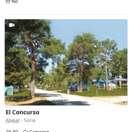
No
Anterior
Siguie
El Concurso
Abejar
- Soria