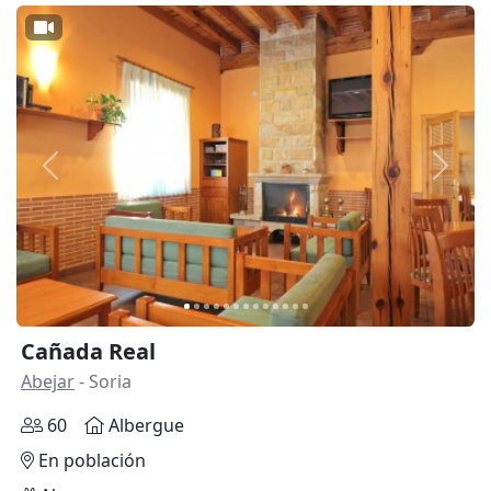
Anterior
Siguie
Cañada Real
Abejar
- Soria
60
Albergue
En población