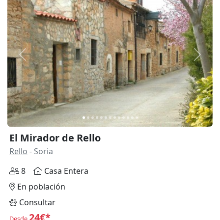
Anterior
Siguie
El Mirador de Rello
Rello
- Soria
8
Casa Entera
En población
Consultar
24€*
Desde