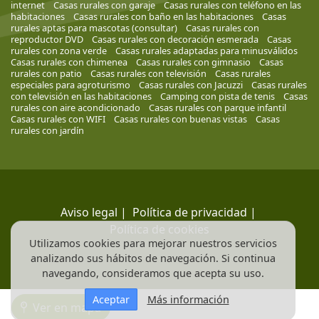
internet
Casas rurales con garaje
Casas rurales con teléfono en las
habitaciones
Casas rurales con baño en las habitaciones
Casas
rurales aptas para mascotas (consultar)
Casas rurales con
reproductor DVD
Casas rurales con decoración esmerada
Casas
rurales con zona verde
Casas rurales adaptadas para minusválidos
Casas rurales con chimenea
Casas rurales con gimnasio
Casas
rurales con patio
Casas rurales con televisión
Casas rurales
especiales para agroturismo
Casas rurales con Jacuzzi
Casas rurales
con televisión en las habitaciones
Camping con pista de tenis
Casas
rurales con aire acondicionado
Casas rurales con parque infantil
Casas rurales con WIFI
Casas rurales con buenas vistas
Casas
rurales con jardín
Aviso legal
|
Política de privacidad
|
Política de cookies
Utilizamos cookies para mejorar nuestros servicios
analizando sus hábitos de navegación. Si continua
navegando, consideramos que acepta su uso.
Aceptar
Más información
Ver en mapa