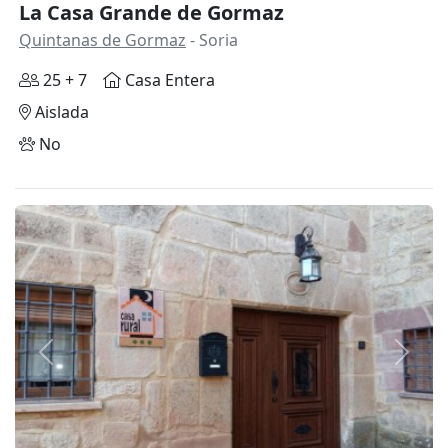
La Casa Grande de Gormaz
Quintanas de Gormaz
- Soria
25 + 7
Casa Entera
Aislada
No
Anterior
Siguie