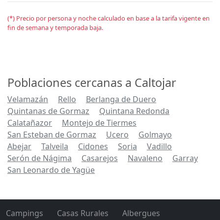
(*) Precio por persona y noche calculado en base a la tarifa vigente en
fin de semana y temporada baja.
Poblaciones cercanas a Caltojar
Velamazán
Rello
Berlanga de Duero
Quintanas de Gormaz
Quintana Redonda
Calatañazor
Montejo de Tiermes
San Esteban de Gormaz
Ucero
Golmayo
Abejar
Talveila
Cidones
Soria
Vadillo
Serón de Nágima
Casarejos
Navaleno
Garray
San Leonardo de Yagüe
Campings
Casas Rurales
Albergues