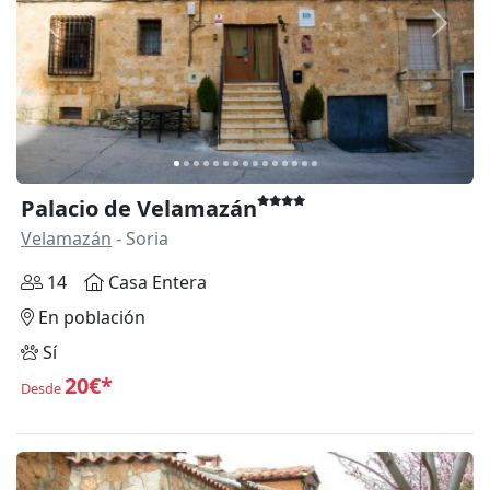
Anterior
Siguie
Palacio de Velamazán
Velamazán
- Soria
14
Casa Entera
En población
Sí
20€*
Desde