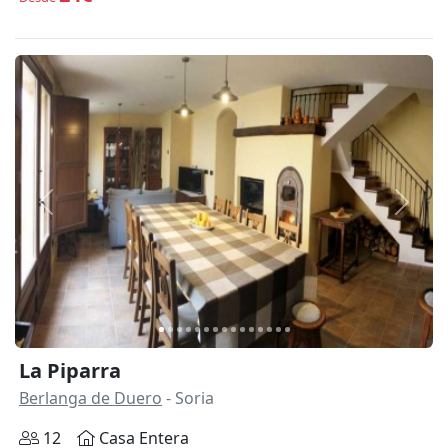
Anterior
Siguie
La Piparra
Berlanga de Duero
- Soria
12
Casa Entera