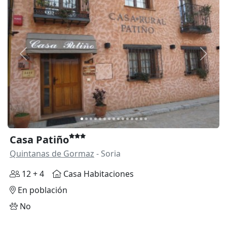
Anterior
Siguie
Casa Patiño
Quintanas de Gormaz
- Soria
12 + 4
Casa Habitaciones
En población
No