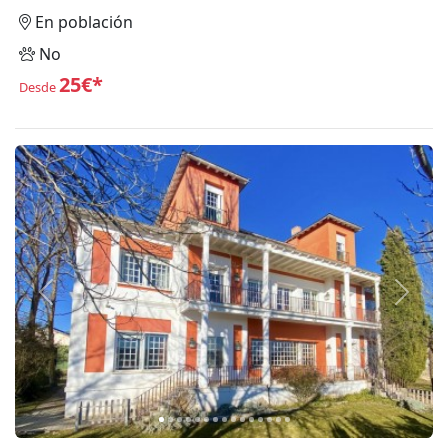
En población
No
25€*
Desde
Anterior
Siguie