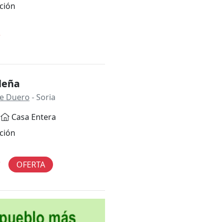
ción
*
leña
de Duero
- Soria
Casa Entera
ción
*
OFERTA