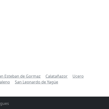
an Esteban de Gormaz
Calatañazor
Ucero
aleno
San Leonardo de Yagüe
rgues