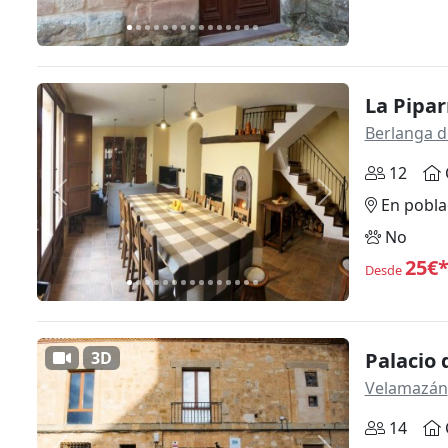
La Pipar
Berlanga 
12
Anterior
Siguiente
En pobla
No
25€
Desde
3D
Palacio
Velamazán
14