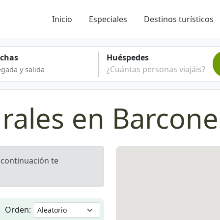
Inicio
Especiales
Destinos turísticos
echas
Huéspedes
¿Cuántas personas viajáis?
urales en Barcone
a continuación te
Orden: