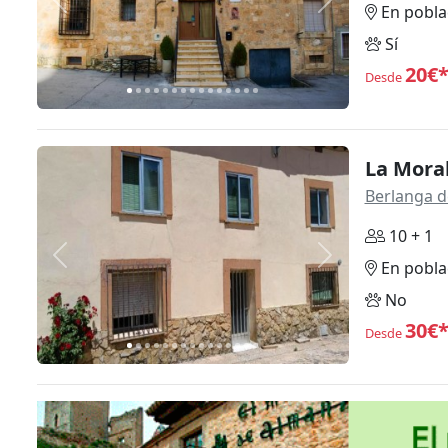
Anterior
Siguiente
En pobla
Sí
20€
Desde
La Mora
Berlanga 
10 + 1
Anterior
Siguiente
En pobla
No
30€
Desde