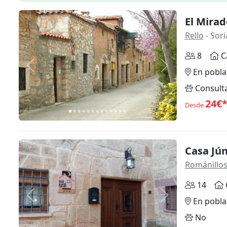
El Mirad
Rello
- Sori
8
C
Anterior
Siguiente
En pobla
Consult
24€
Desde
Casa Jú
Románillos
14
Anterior
Siguiente
En pobla
No