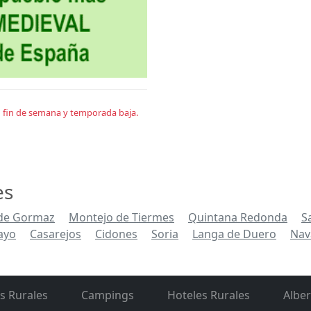
en fin de semana y temporada baja.
es
de Gormaz
Montejo de Tiermes
Quintana Redonda
S
ayo
Casarejos
Cidones
Soria
Langa de Duero
Nav
s Rurales
Campings
Hoteles Rurales
Albe