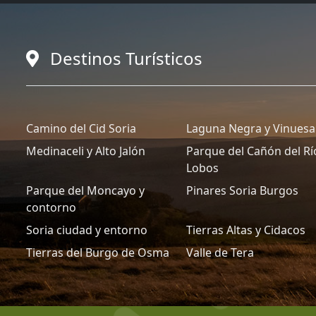
Destinos Turísticos
Camino del Cid Soria
Laguna Negra y Vinuesa
Medinaceli y Alto Jalón
Parque del Cañón del Rí
Lobos
Parque del Moncayo y
Pinares Soria Burgos
contorno
Soria ciudad y entorno
Tierras Altas y Cidacos
Tierras del Burgo de Osma
Valle de Tera