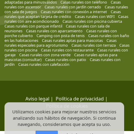
adaptadas para minusválidos
Casas rurales con teléfono
Casas
rurales con ascensor
Casas rurales con jardín cerrado
Casas rurales
con sala de juegos
Casas rurales con conexión a internet
Casas
rurales que aceptan tarjeta de crédito
Casas rurales con WIFI
Casas
rurales con aire acondicionado
Casas rurales con piscina cubierta
Casas rurales con parque infantil
Casas rurales con sala de
reuniones
Casas rurales con aparcamiento
Casas rurales con
porche cubierto
Camping con pista de tenis
Casas rurales con baño
en las habitaciones
Casas rurales aptas para mascotas
Casas
rurales especiales para agroturismo
Casas rurales con terraza
Casas
rurales con piscina
Casas rurales con restaurante
Casas rurales con
garaje
Casas rurales con zona verde
Casas rurales aptas para
mascotas (consultar)
Casas rurales con patio
Casas rurales con
jardín
Casas rurales con calefacción
Aviso legal
|
Política de privacidad
|
Política de cookies
Utilizamos cookies para mejorar nuestros servicios
analizando sus hábitos de navegación. Si continua
navegando, consideramos que acepta su uso.