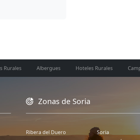
s Rurales
Albergues
Hoteles Rurales
Camp
Zonas de Soria
Ribera del Duero
Soria