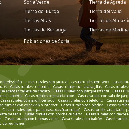
o
Soria Verde
Tierra de Ágreda
Tierra del Burgo
Tierra del Valle
Tierras Altas
Tierras de Almazá
Tierras de Berlanga
Tierras de Medina
Poblaciones de Soria
on televisión
Casas rurales con Jacuzzi
Casas rurales con WIFI
Casas rur
ricos
Casas rurales con patio
Casas rurales con lavavajillas
Casas rurales
que aceptan tarjeta de crédito
Casas rurales con parque infantil
Casas rur
cina cubierta
Casas rurales con calefacción
Casas rurales con sala de jueg
Casas rurales con jardín cerrado
Casas rurales con teléfono
Casas rurale
as rurales con conexión a internet
Casas rurales con piscina
Casas rurales
Casas rurales aptas para mascotas (consultar)
Casas rurales adaptadas p
sta de tenis
Casas rurales con porche cubierto
Casas rurales con decor
e
Casas rurales con buenas vistas
Casa rurales con balcón
Casas rurales
la de reuniones