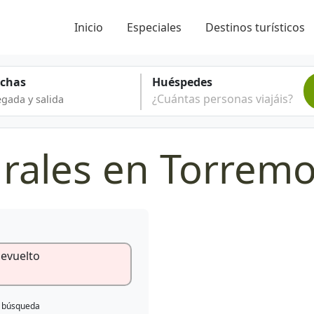
Inicio
Especiales
Destinos turísticos
echas
Huéspedes
¿Cuántas personas viajáis?
urales en Torremo
devuelto
e búsqueda