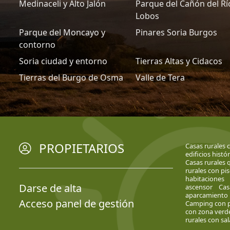
Medinaceli y Alto Jalón
Parque del Cañón del Rí
Lobos
Parque del Moncayo y
Pinares Soria Burgos
contorno
Soria ciudad y entorno
Tierras Altas y Cidacos
Tierras del Burgo de Osma
Valle de Tera
PROPIETARIOS
Casas rurales c
edificios histó
Casas rurales 
rurales con pis
habitaciones
Darse de alta
ascensor
Cas
aparcamiento
Acceso panel de gestión
Camping con pi
con zona verd
rurales con sa