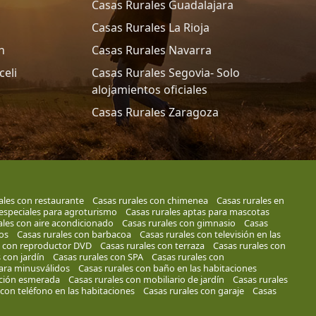
Casas Rurales Guadalajara
Casas Rurales La Rioja
n
Casas Rurales Navarra
celi
Casas Rurales Segovia- Solo
alojamientos oficiales
Casas Rurales Zaragoza
ales con restaurante
Casas rurales con chimenea
Casas rurales en
 especiales para agroturismo
Casas rurales aptas para mascotas
ales con aire acondicionado
Casas rurales con gimnasio
Casas
os
Casas rurales con barbacoa
Casas rurales con televisión en las
s con reproductor DVD
Casas rurales con terraza
Casas rurales con
 con jardín
Casas rurales con SPA
Casas rurales con
ara minusválidos
Casas rurales con baño en las habitaciones
ación esmerada
Casas rurales con mobiliario de jardín
Casas rurales
 con teléfono en las habitaciones
Casas rurales con garaje
Casas