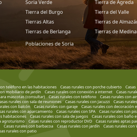
o
Soria Verde
Tierra de Ágreda
Tierra del Burgo
Tierra del Valle
Tierras Altas
Tierras de Almazá
Tierras de Berlanga
Tierras de Medina
Poblaciones de Soria
con teléfono en las habitaciones
Casas rurales con porche cubierto
Casas 
on mobiliario de jardín
Casas rurales con conexión a internet
Casas rural
para mascotas (consultar)
Casas rurales con teléfono
Casas rurales con a
asas rurales con sala de reuniones
Casas rurales con Jacuzzi
Casas rurales
urales con balcón
Casas rurales con garaje
Casas rurales con decoración
sas rurales con aparcamiento
Casas rurales con SPA
Casas rurales con pis
as habitaciones
Casas rurales con sala de juegos
Casas rurales con baño e
a agroturismo
Casas rurales con reproductor DVD
Casas rurales aptas p
Casas rurales con barbacoa
Casas rurales con jardín
Casas rurales con 
sas rurales con patio