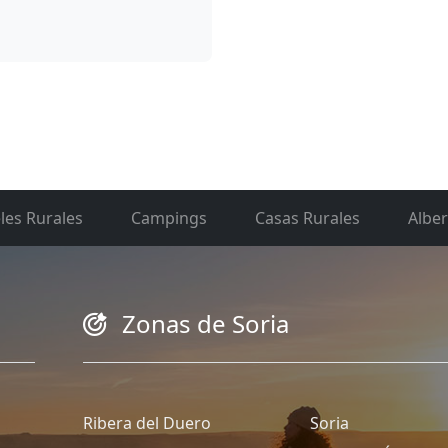
les Rurales
Campings
Casas Rurales
Albe
Zonas de Soria
Ribera del Duero
Soria