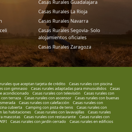
Casas Rurales Guadalajara
Casas Rurales La Rioja
n
Casas Rurales Navarra
celi
Casas Rurales Segovia- Solo
alojamientos oficiales
Casas Rurales Zaragoza
rurales que aceptan tarjeta de crédito
Casas rurales con piscina
es con gimnasio
Casas rurales adaptadas para minusválidos
Casas
ire acondicionado
Casas rurales con televisión
Casas rurales con
 con terraza
Casas rurales con ascensor
Casas rurales con buenas
 esmerada
Casas rurales con calefacción
Casas rurales con
cina cubierta
Camping con pista de tenis
Casas rurales con
n las habitaciones
Casas rurales con lavavajillas
Casas rurales
ara mascotas
Casas rurales con restaurante
Casas rurales con
WIFI
Casas rurales con jardín cerrado
Casas rurales en edificios