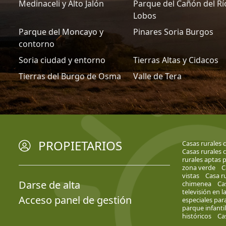
Medinaceli y Alto Jalón
Parque del Cañón del Rí
Lobos
Parque del Moncayo y
Pinares Soria Burgos
contorno
Soria ciudad y entorno
Tierras Altas y Cidacos
Tierras del Burgo de Osma
Valle de Tera
PROPIETARIOS
Casas rurales 
Casas rurales c
rurales aptas 
zona verde
C
vistas
Casa r
Darse de alta
chimenea
Ca
televisión en l
Acceso panel de gestión
especiales par
parque infantil
históricos
Ca