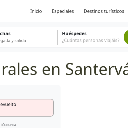
Inicio
Especiales
Destinos turísticos
echas
Huéspedes
¿Cuántas personas viajáis?
rales en Santervá
devuelto
e búsqueda