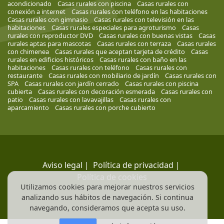
acondicionado
Casas rurales con piscina
Casas rurales con
conexión a internet
Casas rurales con teléfono en las habitaciones
Casas rurales con gimnasio
Casas rurales con televisión en las
habitaciones
Casas rurales especiales para agroturismo
Casas
rurales con reproductor DVD
Casas rurales con buenas vistas
Casas
rurales aptas para mascotas
Casas rurales con terraza
Casas rurales
con chimenea
Casas rurales que aceptan tarjeta de crédito
Casas
rurales en edificios históricos
Casas rurales con baño en las
habitaciones
Casas rurales con teléfono
Casas rurales con
restaurante
Casas rurales con mobiliario de jardín
Casas rurales con
SPA
Casas rurales con jardín cerrado
Casas rurales con piscina
cubierta
Casas rurales con decoración esmerada
Casas rurales con
patio
Casas rurales con lavavajillas
Casas rurales con
aparcamiento
Casas rurales con porche cubierto
Aviso legal
|
Política de privacidad
|
Política de cookies
Utilizamos cookies para mejorar nuestros servicios
analizando sus hábitos de navegación. Si continua
navegando, consideramos que acepta su uso.