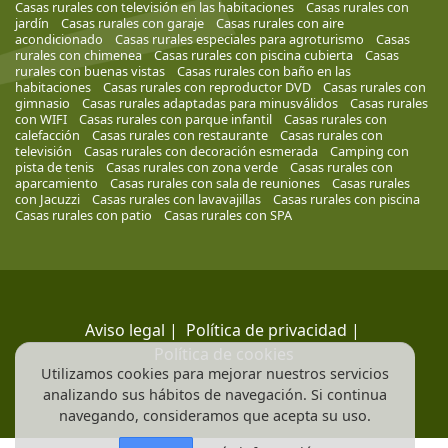
Casas rurales con televisión en las habitaciones
Casas rurales con
jardín
Casas rurales con garaje
Casas rurales con aire
acondicionado
Casas rurales especiales para agroturismo
Casas
rurales con chimenea
Casas rurales con piscina cubierta
Casas
rurales con buenas vistas
Casas rurales con baño en las
habitaciones
Casas rurales con reproductor DVD
Casas rurales con
gimnasio
Casas rurales adaptadas para minusválidos
Casas rurales
con WIFI
Casas rurales con parque infantil
Casas rurales con
calefacción
Casas rurales con restaurante
Casas rurales con
televisión
Casas rurales con decoración esmerada
Camping con
pista de tenis
Casas rurales con zona verde
Casas rurales con
aparcamiento
Casas rurales con sala de reuniones
Casas rurales
con Jacuzzi
Casas rurales con lavavajillas
Casas rurales con piscina
Casas rurales con patio
Casas rurales con SPA
Aviso legal
|
Política de privacidad
|
Política de cookies
Utilizamos cookies para mejorar nuestros servicios
analizando sus hábitos de navegación. Si continua
navegando, consideramos que acepta su uso.