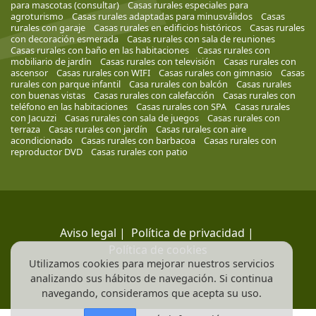
para mascotas (consultar)
Casas rurales especiales para
agroturismo
Casas rurales adaptadas para minusválidos
Casas
rurales con garaje
Casas rurales en edificios históricos
Casas rurales
con decoración esmerada
Casas rurales con sala de reuniones
Casas rurales con baño en las habitaciones
Casas rurales con
mobiliario de jardín
Casas rurales con televisión
Casas rurales con
ascensor
Casas rurales con WIFI
Casas rurales con gimnasio
Casas
rurales con parque infantil
Casa rurales con balcón
Casas rurales
con buenas vistas
Casas rurales con calefacción
Casas rurales con
teléfono en las habitaciones
Casas rurales con SPA
Casas rurales
con Jacuzzi
Casas rurales con sala de juegos
Casas rurales con
terraza
Casas rurales con jardín
Casas rurales con aire
acondicionado
Casas rurales con barbacoa
Casas rurales con
reproductor DVD
Casas rurales con patio
Aviso legal
|
Política de privacidad
|
Política de cookies
Utilizamos cookies para mejorar nuestros servicios
analizando sus hábitos de navegación. Si continua
navegando, consideramos que acepta su uso.