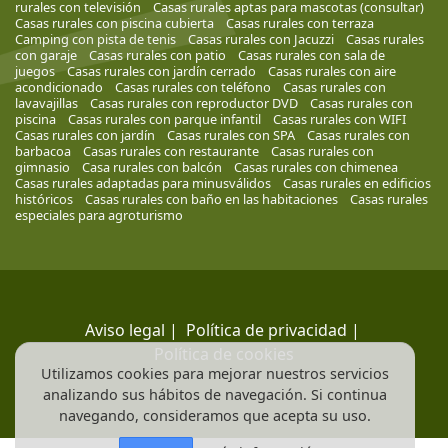
rurales con televisión
Casas rurales aptas para mascotas (consultar)
Casas rurales con piscina cubierta
Casas rurales con terraza
Camping con pista de tenis
Casas rurales con Jacuzzi
Casas rurales
con garaje
Casas rurales con patio
Casas rurales con sala de
juegos
Casas rurales con jardín cerrado
Casas rurales con aire
acondicionado
Casas rurales con teléfono
Casas rurales con
lavavajillas
Casas rurales con reproductor DVD
Casas rurales con
piscina
Casas rurales con parque infantil
Casas rurales con WIFI
Casas rurales con jardín
Casas rurales con SPA
Casas rurales con
barbacoa
Casas rurales con restaurante
Casas rurales con
gimnasio
Casa rurales con balcón
Casas rurales con chimenea
Casas rurales adaptadas para minusválidos
Casas rurales en edificios
históricos
Casas rurales con baño en las habitaciones
Casas rurales
especiales para agroturismo
Aviso legal
|
Política de privacidad
|
Política de cookies
Utilizamos cookies para mejorar nuestros servicios
analizando sus hábitos de navegación. Si continua
navegando, consideramos que acepta su uso.