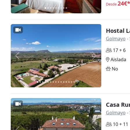
24€
Desde
Hostal L
Golmayo
- 
17 + 6
Anterior
Siguiente
Aislada
No
Casa Rur
Golmayo
- 
10 + 11