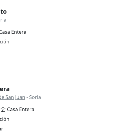
ito
ria
Casa Entera
ción
*
era
de San Juan
- Soria
Casa Entera
ción
ar