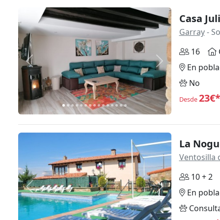
Casa Jul
Garray
- So
16
Anterior
Siguiente
En pobla
No
23€
Desde
La Nogu
Ventosilla 
10 + 2
Anterior
Siguiente
En pobla
Consult