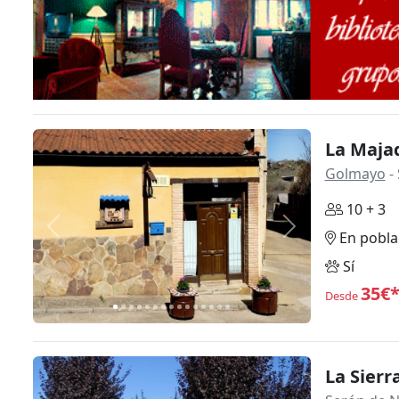
La Maja
Golmayo
- 
10 + 3
Anterior
Siguiente
En pobla
Sí
35€
Desde
La Sierr