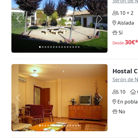
Serón de 
10 + 2
Anterior
Siguiente
Aislada
Sí
30€
Desde
Hostal C
Serón de 
10
Anterior
Siguiente
En pobla
No