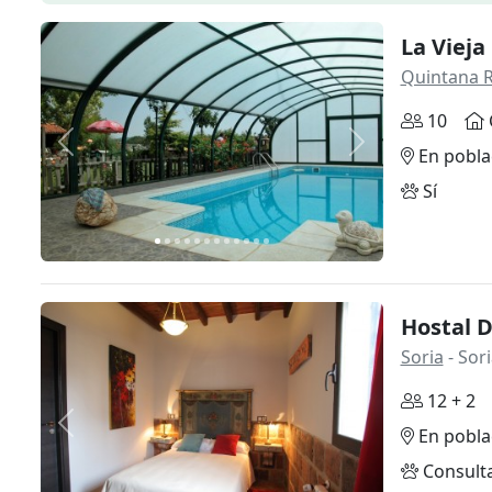
La Vieja
Quintana 
10
Anterior
Siguiente
En pobla
Sí
Hostal 
Soria
- Sor
12 + 2
Anterior
Siguiente
En pobla
Consult