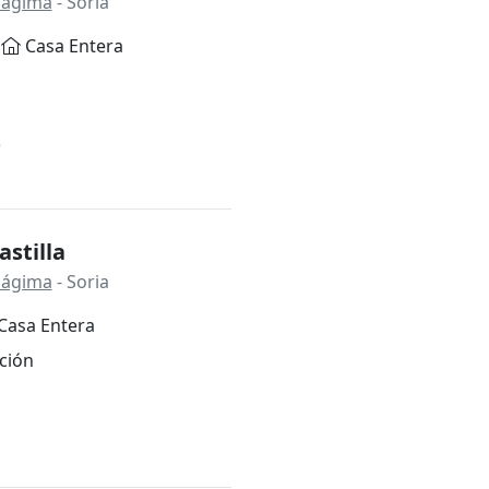
Nágima
- Soria
Casa Entera
*
astilla
Nágima
- Soria
Casa Entera
ción