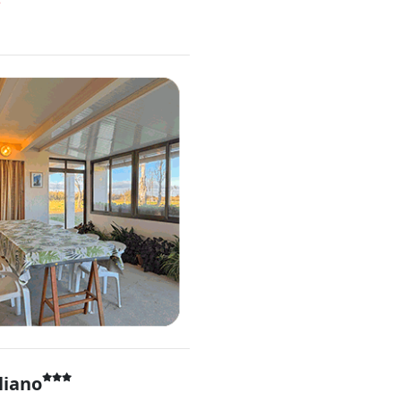
*
liano