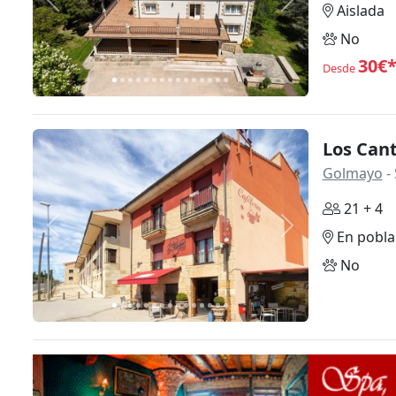
Anterior
Siguiente
Aislada
No
30€
Desde
Los Can
Golmayo
- 
21 + 4
Anterior
Siguiente
En pobla
No