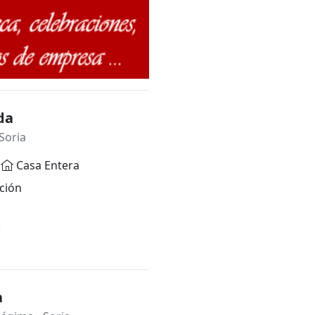
da
Soria
Casa Entera
ción
*
a