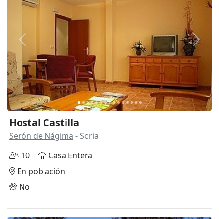
Anterior
Siguie
Hostal Castilla
Serón de Nágima
- Soria
10
Casa Entera
En población
No