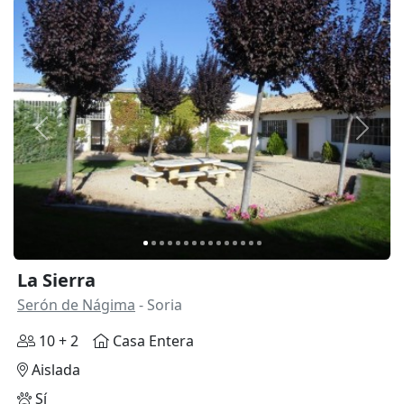
Anterior
Siguie
La Sierra
Serón de Nágima
- Soria
10 + 2
Casa Entera
Aislada
Sí