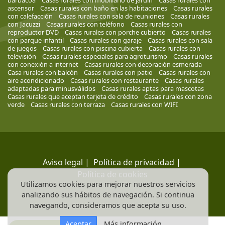
barbacoa
Casas rurales con mobiliario de jardín
Casas rurales con
ascensor
Casas rurales con baño en las habitaciones
Casas rurales
con calefacción
Casas rurales con sala de reuniones
Casas rurales
con Jacuzzi
Casas rurales con teléfono
Casas rurales con
reproductor DVD
Casas rurales con porche cubierto
Casas rurales
con parque infantil
Casas rurales con garaje
Casas rurales con sala
de juegos
Casas rurales con piscina cubierta
Casas rurales con
televisión
Casas rurales especiales para agroturismo
Casas rurales
con conexión a internet
Casas rurales con decoración esmerada
Casa rurales con balcón
Casas rurales con patio
Casas rurales con
aire acondicionado
Casas rurales con restaurante
Casas rurales
adaptadas para minusválidos
Casas rurales aptas para mascotas
Casas rurales que aceptan tarjeta de crédito
Casas rurales con zona
verde
Casas rurales con terraza
Casas rurales con WIFI
Aviso legal
|
Política de privacidad
|
Política de cookies
Utilizamos cookies para mejorar nuestros servicios
analizando sus hábitos de navegación. Si continua
navegando, consideramos que acepta su uso.
Aceptar
Más información