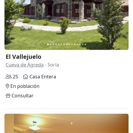
Anterior
Siguie
El Vallejuelo
Cueva de Ágreda
- Soria
25
Casa Entera
En población
Consultar