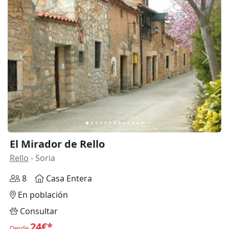
Anterior
Siguie
El Mirador de Rello
Rello
- Soria
8
Casa Entera
En población
Consultar
24€*
Desde