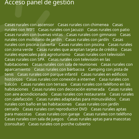
Acceso panel de gestión
Casas rurales con ascensor
Casas rurales con chimenea
Casas
rurales con WIFI
Casas rurales con Jacuzzi
Casas rurales con patio
Casas rurales con buenas vistas
Casas rurales con gimnasio
Casas
rurales con mobiliario de jardín
Casas rurales con jardín
Casas
rurales con piscina cubierta
Casas rurales con piscina
Casas rurales
con zona verde
Casas rurales que aceptan tarjeta de crédito
Casas
rurales especiales para agroturismo
Casas rurales con televisión
Casas rurales con SPA
Casas rurales con televisión en las
habitaciones
Casas rurales con sala de reuniones
Casas rurales con
aparcamiento
Casas rurales con barbacoa
Camping con pista de
tenis
Casas rurales con parque infantil
Casas rurales en edificios
históricos
Casas rurales con conexión a internet
Casa rurales con
balcón
Casas rurales con terraza
Casas rurales con teléfono en las
habitaciones
Casas rurales con decoración esmerada
Casas rurales
con aire acondicionado
Casas rurales con restaurante
Casas rurales
con calefacción
Casas rurales adaptadas para minusválidos
Casas
rurales con baño en las habitaciones
Casas rurales con jardín
cerrado
Casas rurales con reproductor DVD
Casas rurales aptas
para mascotas
Casas rurales con garaje
Casas rurales con teléfono
Casas rurales con sala de juegos
Casas rurales aptas para mascotas
(consultar)
Casas rurales con porche cubierto