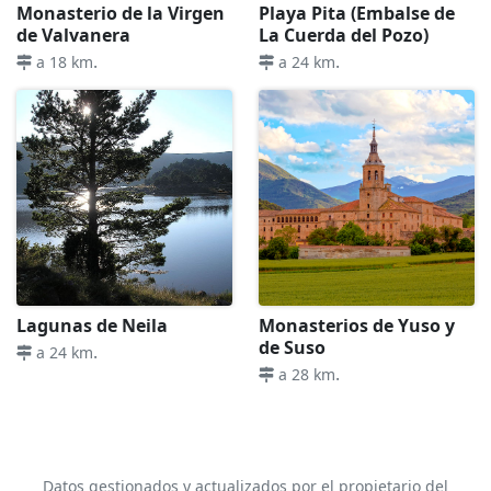
Monasterio de la Virgen
Playa Pita (Embalse de
de Valvanera
La Cuerda del Pozo)
.
.
a 18 km
a 24 km
Lagunas de Neila
Monasterios de Yuso y
de Suso
.
a 24 km
.
a 28 km
Datos gestionados y actualizados por el propietario del