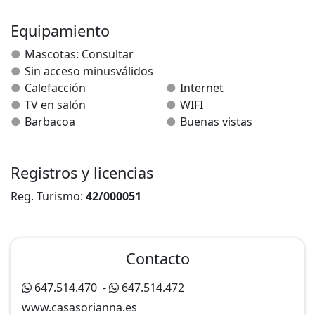
privado con ducha y artículos de aseo gratuitos.
Equipamiento
Cuenta con 1 dormitorio con cama de matrimonio y un
Mascotas: Consultar
sofá cama en el salón.
Sin acceso minusválidos
Calefacción
Internet
TV en salón
WIFI
Barbacoa
Buenas vistas
Registros y licencias
Reg. Turismo:
42/000051
Contacto
647.514.470
-
647.514.472
www.casasorianna.es