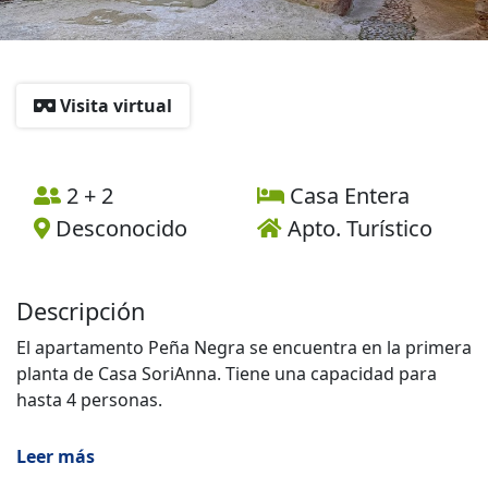
Visita virtual
2 + 2
Casa Entera
Desconocido
Apto. Turístico
Descripción
El apartamento Peña Negra se encuentra en la primera
planta de Casa SoriAnna. Tiene una capacidad para
hasta 4 personas.
Dispone de una cocina completamente equipada, sala
Leer más
de estar con sofá cama y TV de pantalla plana, baño