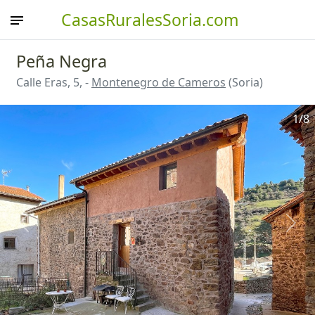
CasasRuralesSoria.com
Peña Negra
Calle Eras, 5, -
Montenegro de Cameros
(Soria)
1
/8
Anterior
Sigu