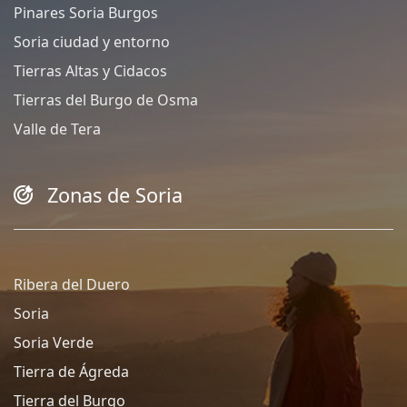
Pinares Soria Burgos
Soria ciudad y entorno
Tierras Altas y Cidacos
Tierras del Burgo de Osma
Valle de Tera
Zonas de Soria
Ribera del Duero
Soria
Soria Verde
Tierra de Ágreda
Tierra del Burgo