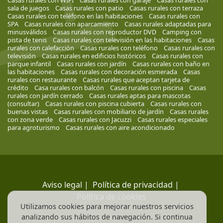
sala de juegos
Casas rurales con patio
Casas rurales con terraza
Casas rurales con teléfono en las habitaciones
Casas rurales con
SPA
Casas rurales con aparcamiento
Casas rurales adaptadas para
minusválidos
Casas rurales con reproductor DVD
Camping con
pista de tenis
Casas rurales con televisión en las habitaciones
Casas
rurales con calefacción
Casas rurales con teléfono
Casas rurales con
televisión
Casas rurales en edificios históricos
Casas rurales con
parque infantil
Casas rurales con jardín
Casas rurales con baño en
las habitaciones
Casas rurales con decoración esmerada
Casas
rurales con restaurante
Casas rurales que aceptan tarjeta de
crédito
Casa rurales con balcón
Casas rurales con piscina
Casas
rurales con jardín cerrado
Casas rurales aptas para mascotas
(consultar)
Casas rurales con piscina cubierta
Casas rurales con
buenas vistas
Casas rurales con mobiliario de jardín
Casas rurales
con zona verde
Casas rurales con Jacuzzi
Casas rurales especiales
para agroturismo
Casas rurales con aire acondicionado
Aviso legal
|
Política de privacidad
|
Política de cookies
Utilizamos cookies para mejorar nuestros servicios
analizando sus hábitos de navegación. Si continua