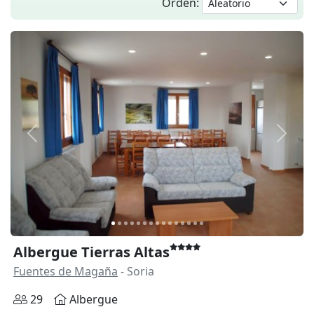
Orden:
Anterior
Siguie
Albergue Tierras Altas
Fuentes de Magaña
- Soria
29
Albergue