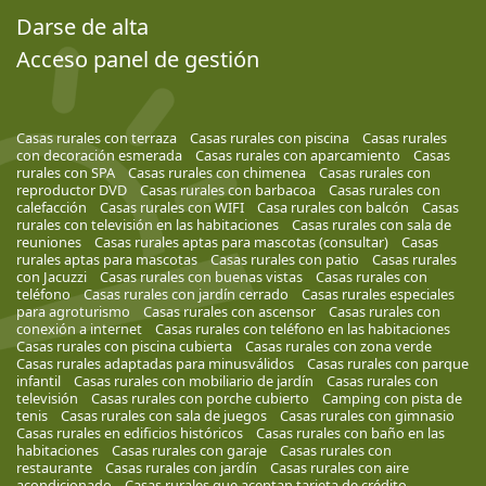
Darse de alta
Acceso panel de gestión
Casas rurales con terraza
Casas rurales con piscina
Casas rurales
con decoración esmerada
Casas rurales con aparcamiento
Casas
rurales con SPA
Casas rurales con chimenea
Casas rurales con
reproductor DVD
Casas rurales con barbacoa
Casas rurales con
calefacción
Casas rurales con WIFI
Casa rurales con balcón
Casas
rurales con televisión en las habitaciones
Casas rurales con sala de
reuniones
Casas rurales aptas para mascotas (consultar)
Casas
rurales aptas para mascotas
Casas rurales con patio
Casas rurales
con Jacuzzi
Casas rurales con buenas vistas
Casas rurales con
teléfono
Casas rurales con jardín cerrado
Casas rurales especiales
para agroturismo
Casas rurales con ascensor
Casas rurales con
conexión a internet
Casas rurales con teléfono en las habitaciones
Casas rurales con piscina cubierta
Casas rurales con zona verde
Casas rurales adaptadas para minusválidos
Casas rurales con parque
infantil
Casas rurales con mobiliario de jardín
Casas rurales con
televisión
Casas rurales con porche cubierto
Camping con pista de
tenis
Casas rurales con sala de juegos
Casas rurales con gimnasio
Casas rurales en edificios históricos
Casas rurales con baño en las
habitaciones
Casas rurales con garaje
Casas rurales con
restaurante
Casas rurales con jardín
Casas rurales con aire
acondicionado
Casas rurales que aceptan tarjeta de crédito