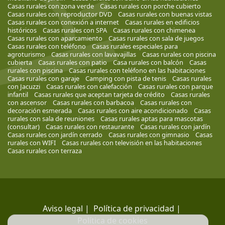
Casas rurales con zona verde
Casas rurales con porche cubierto
Casas rurales con reproductor DVD
Casas rurales con buenas vistas
Casas rurales con conexión a internet
Casas rurales en edificios
históricos
Casas rurales con SPA
Casas rurales con chimenea
Casas rurales con aparcamiento
Casas rurales con sala de juegos
Casas rurales con teléfono
Casas rurales especiales para
agroturismo
Casas rurales con lavavajillas
Casas rurales con piscina
cubierta
Casas rurales con patio
Casa rurales con balcón
Casas
rurales con piscina
Casas rurales con teléfono en las habitaciones
Casas rurales con garaje
Camping con pista de tenis
Casas rurales
con Jacuzzi
Casas rurales con calefacción
Casas rurales con parque
infantil
Casas rurales que aceptan tarjeta de crédito
Casas rurales
con ascensor
Casas rurales con barbacoa
Casas rurales con
decoración esmerada
Casas rurales con aire acondicionado
Casas
rurales con sala de reuniones
Casas rurales aptas para mascotas
(consultar)
Casas rurales con restaurante
Casas rurales con jardín
Casas rurales con jardín cerrado
Casas rurales con gimnasio
Casas
rurales con WIFI
Casas rurales con televisión en las habitaciones
Casas rurales con terraza
Aviso legal
|
Política de privacidad
|
Política de cookies