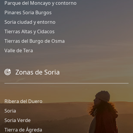
Parque del Moncayo y contorno
Pinares Soria Burgos
Soria ciudad y entorno
Tierras Altas y Cidacos
Tierras del Burgo de Osma
Valle de Tera
Zonas de Soria
Ribera del Duero
Soria
Soria Verde
Tierra de Ágreda