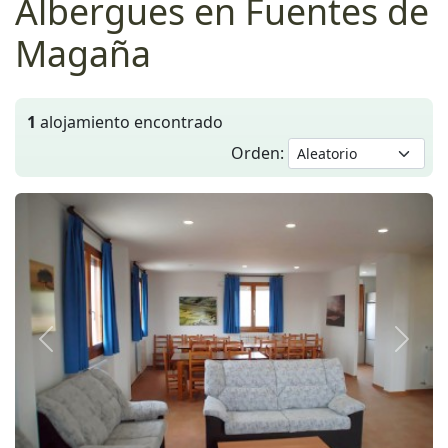
Albergues en Fuentes de
Magaña
1
alojamiento encontrado
Orden:
Anterior
Siguie