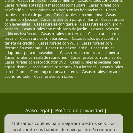
vistas
Casas rurales con aparcamiento
Casas rurales con ascensor
Casas rurales aptas para mascotas (consultar)
Casas rurales con
calefacción
Casas rurales con baño en las habitaciones
Casas
rurales con sala de juegos
Casas rurales con chimenea
Casas
rurales con Jacuzzi
Casas rurales con parque infantil
Casas rurales
con lavavajillas
Casas rurales con garaje
Casas rurales con jardín
cerrado
Casas rurales con mobiliario de jardín
Casas rurales en
edificios históricos
Casas rurales con terraza
Casas rurales con
piscina
Casas rurales con barbacoa
Casas rurales que aceptan
tarjeta de crédito
Casas rurales con WIFI
Casas rurales con
decoración esmerada
Casas rurales con jardín
Casas rurales
adaptadas para minusválidos
Casas rurales con piscina cubierta
Casas rurales con sala de reuniones
Casas rurales con zona verde
Casas rurales con reproductor DVD
Casas rurales especiales para
agroturismo
Casas rurales con conexión a internet
Casas rurales
con teléfono
Camping con pista de tenis
Casas rurales con aire
acondicionado
Casa rurales con balcón
Aviso legal
|
Política de privacidad
|
Política de cookies
Utilizamos cookies para mejorar nuestros servicios
analizando sus hábitos de navegación. Si continua