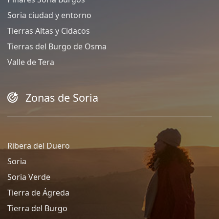
Soria ciudad y entorno
Tierras Altas y Cidacos
Tierras del Burgo de Osma
Valle de Tera
Zonas de Soria
Ribera del Duero
Soria
Soria Verde
Tierra de Ágreda
Tierra del Burgo